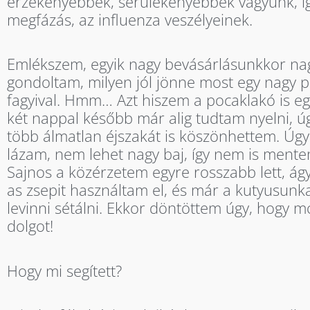
érzékenyebbek, sérülékenyebbek vagyunk, íg
megfázás, az influenza veszélyeinek.
Emlékszem, egyik nagy bevásárlásunkkor na
gondoltam, milyen jól jönne most egy nagy p
fagyival. Hmm… Azt hiszem a pocaklakó is egy
két nappal később már alig tudtam nyelni, ú
több álmatlan éjszakát is köszönhettem. Úg
lázam, nem lehet nagy baj, így nem is ment
Sajnos a közérzetem egyre rosszabb lett, á
as zsepit használtam el, és már a kutyusunk
levinni sétálni. Ekkor döntöttem úgy, hogy
dolgot!
Hogy mi segített?