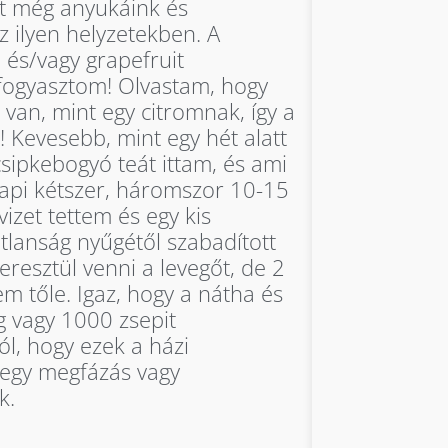
et még anyukáink és
z ilyen helyzetekben. A
 és/vagy grapefruit
fogyasztom! Olvastam, hogy
 van, mint egy citromnak, így a
! Kevesebb, mint egy hét alatt
sipkebogyó teát ittam, és ami
 Napi kétszer, háromszor 10-15
vizet tettem és egy kis
lanság nyűgétől szabadított
resztül venni a levegőt, de 2
em tőle. Igaz, hogy a nátha és
g vagy 1000 zsepit
ól, hogy ezek a házi
 egy megfázás vagy
k.