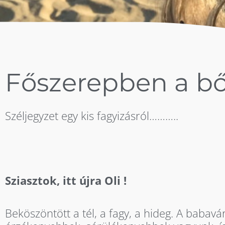
Főszerepben a bő
Széljegyzet egy kis fagyizásról………..
Sziasztok, itt újra Oli !
Beköszöntött a tél, a fagy, a hideg. A babavár