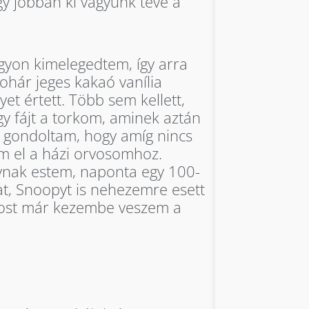
y jobban ki vagyunk téve a
gyon kimelegedtem, így arra
ohár jeges kakaó vanília
et értett. Több sem kellett,
gy fájt a torkom, aminek aztán
y gondoltam, hogy amíg nincs
em el a házi orvosomhoz.
gynak estem, naponta egy 100-
at, Snoopyt is nehezemre esett
 most már kezembe veszem a