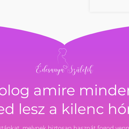
dolog amire mind
d lesz a kilenc hó
listánkat, melynek biztosan hasznát fogod venn