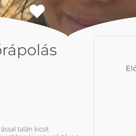
rápolás
El
ással talán kicsit