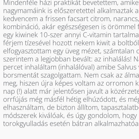
Mindenféle házi praktikát bevetettem, amik
nagymamáink is előszeretettel alkalmaztak a
kedvencem a frissen facsart citrom, narancs,
kombináció, akár egészségesen is örömmel 
egy kiwinek 10-szer annyi C-vitamin tartalma
férjem tízesével hozott nekem kiwit a boltból
elfogyasztottam egy üveg mézet, számtalan c
szerintem a legjobban bevált: az inhalálás!
percet inhaláltam (inhalálóval) amibe Salvus 
borsmentát szagolgattam. Nem csak az álmat
meg, hiszen újra képes voltam az orromon ke
nap (!) alatt már jelentősen javult a közérzet
orrfújás még másfél hétig elhúzódott, és mé
elhasználtam, de bizton állítom, tapasztalatb
módszerek kiválóak, és úgy gondolom, hogy
torokgyulladás esetén bátran alkalmazhatóa