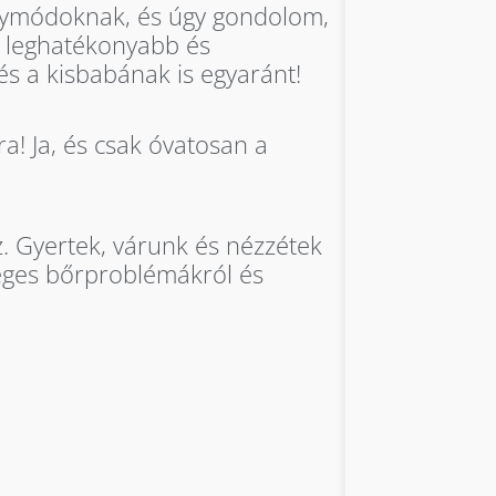
ógymódoknak, és úgy gondolom,
a leghatékonyabb és
s a kisbabának is egyaránt!
a! Ja, és csak óvatosan a
z. Gyertek, várunk és nézzétek
séges bőrproblémákról és