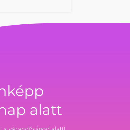
enképp
nap alatt
i a várandóságod alatt!