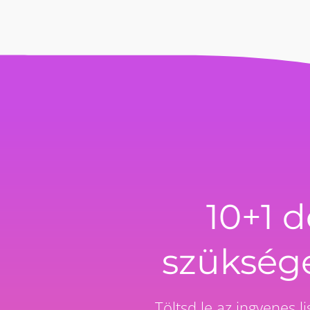
10+1 
szüksége
Töltsd le az ingyenes 