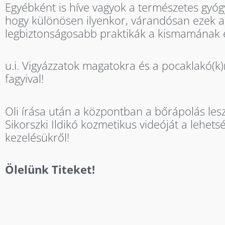
Egyébként is híve vagyok a természetes gy
hogy különösen ilyenkor, várandósan ezek 
legbiztonságosabb praktikák a kismamának é
u.i. Vigyázzatok magatokra és a pocaklakó(k)r
fagyival!
Oli írása után a központban a bőrápolás les
Sikorszki Ildikó kozmetikus videóját a lehet
kezelésükről!
Ölelünk Titeket!