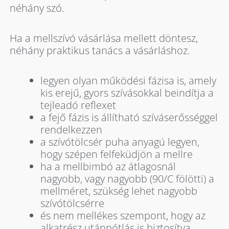
néhány szó.
Ha a mellszívó vásárlása mellett döntesz,
néhány praktikus tanács a vásárláshoz.
legyen olyan működési fázisa is, amely
kis erejű, gyors szívásokkal beindítja a
tejleadó reflexet
a fejő fázis is állítható szíváserősséggel
rendelkezzen
a szívótölcsér puha anyagú legyen,
hogy szépen felfeküdjön a mellre
ha a mellbimbó az átlagosnál
nagyobb, vagy nagyobb (90/C fölötti) a
mellméret, szükség lehet nagyobb
szívótölcsérre
és nem mellékes szempont, hogy az
alkatrész utánpótlás is biztosítva