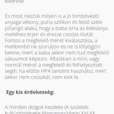
kikérése.
És most nézzük milyen is a jó bimbóvédő:
anyaga vékony, puha szilikon és felső széle
pillangó alakú, hogy a baba orra az édesanya
melléhez érjen és érezze csodás illatát.
Fontos a megfelelő méret kiválasztása, a
mellbimbó ne szoruljon és ne is lötyögjön
benne, mert a baba akkor nem tud megfelelő
vákuumot képezni. Általában a mini, vagy
normál méret a megfelelő és felhelyezését
segíti, ha előtte HPA lanolint használsz, mert
akkor nem csúszkál, nem esik le.
Egy kis érdekesség:
A minden dolgok kezdete (A születés
kultúrtörténete Magyarországon XVI-XX