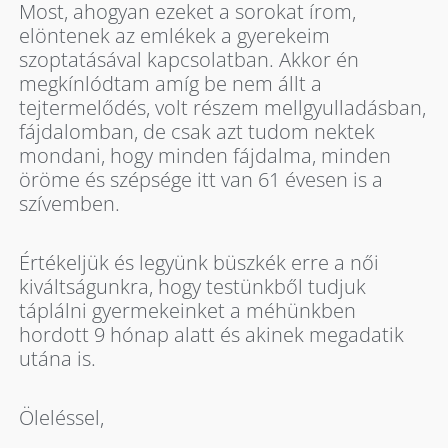
Most, ahogyan ezeket a sorokat írom,
elöntenek az emlékek a gyerekeim
szoptatásával kapcsolatban. Akkor én
megkínlódtam amíg be nem állt a
tejtermelődés, volt részem mellgyulladásban,
fájdalomban, de csak azt tudom nektek
mondani, hogy minden fájdalma, minden
öröme és szépsége itt van 61 évesen is a
szívemben.
Értékeljük és legyünk büszkék erre a női
kiváltságunkra, hogy testünkből tudjuk
táplálni gyermekeinket a méhünkben
hordott 9 hónap alatt és akinek megadatik
utána is.
Öleléssel,