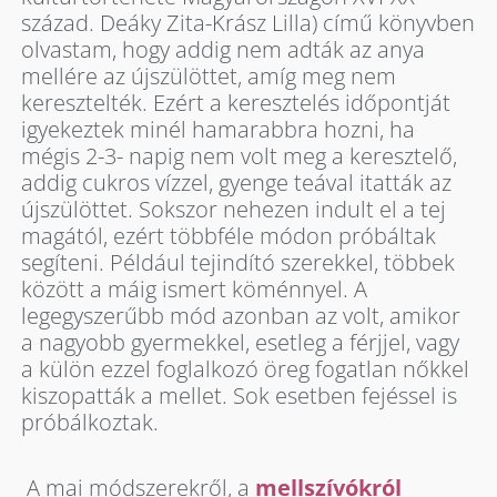
század. Deáky Zita-Krász Lilla) című könyvben
olvastam, hogy addig nem adták az anya
mellére az újszülöttet, amíg meg nem
keresztelték. Ezért a keresztelés időpontját
igyekeztek minél hamarabbra hozni, ha
mégis 2-3- napig nem volt meg a keresztelő,
addig cukros vízzel, gyenge teával itatták az
újszülöttet. Sokszor nehezen indult el a tej
magától, ezért többféle módon próbáltak
segíteni. Például tejindító szerekkel, többek
között a máig ismert köménnyel. A
legegyszerűbb mód azonban az volt, amikor
a nagyobb gyermekkel, esetleg a férjjel, vagy
a külön ezzel foglalkozó öreg fogatlan nőkkel
kiszopatták a mellet. Sok esetben fejéssel is
próbálkoztak.
A mai módszerekről, a
mellszívókról