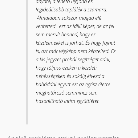
anyatej a lehető legjobb és
legideálisabb táplálék a számára.
Álmaidban sokszor magad elé
vetítetted ezt az idilli képet, de az fel
sem merült benned, hogy ez
küzdelmekkel is járhat. És hogy fájhat
is, azt már végképp nem képzelted. Ez
a kis jegyzet próbál segítséget adni,
hogy túljuss ezeken a kezdeti
nehézségeken és sokáig élvezd a
babáddal együtt ezt az egész életre
meghatározó semmihez sem
hasonlítható intim együttlétet.