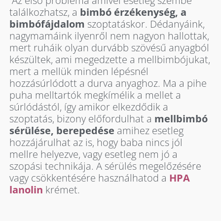
Az első probléma amivel esetleg szembe
találkozhatsz, a
bimbó érzékenység, a
bimbófájdalom
szoptatáskor. Dédanyáink,
nagymamáink ilyenről nem nagyon hallottak,
mert ruháik olyan durvább szövésű anyagból
készültek, ami megedzette a mellbimbójukat,
mert a mellük minden lépésnél
hozzásúrlódott a durva anyaghoz. Ma a pihe
puha melltartók megkímélik a mellet a
súrlódástól, így amikor elkezdődik a
szoptatás, bizony előfordulhat a
mellbimbó
sérülése, berepedése
amihez esetleg
hozzájárulhat az is, hogy baba nincs jól
mellre helyezve, vagy esetleg nem jó a
szopási technikája. A sérülés megelőzésére
vagy csökkentésére használhatod a
HPA
lanolin
krémet.