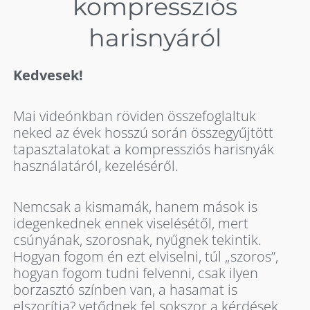
kompressziós
harisnyáról
Kedvesek!
Mai videónkban röviden összefoglaltuk
neked az évek hosszú során összegyűjtött
tapasztalatokat a kompressziós harisnyák
használatáról, kezeléséről.
Nemcsak a kismamák, hanem mások is
idegenkednek ennek viselésétől, mert
csúnyának, szorosnak, nyűgnek tekintik.
Hogyan fogom én ezt elviselni, túl „szoros”,
hogyan fogom tudni felvenni, csak ilyen
borzasztó színben van, a hasamat is
elszorítja? vetődnek fel sokszor a kérdések.