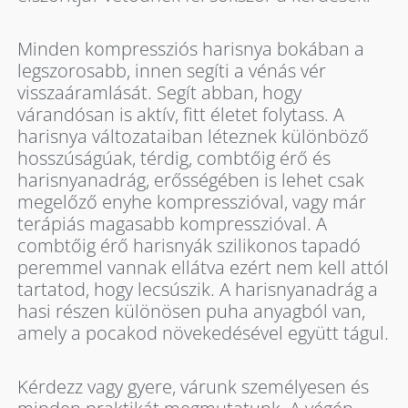
Minden kompressziós harisnya bokában a
legszorosabb, innen segíti a vénás vér
visszaáramlását. Segít abban, hogy
várandósan is aktív, fitt életet folytass. A
harisnya változataiban léteznek különböző
hosszúságúak, térdig, combtőig érő és
harisnyanadrág, erősségében is lehet csak
megelőző enyhe kompresszióval, vagy már
terápiás magasabb kompresszióval. A
combtőig érő harisnyák szilikonos tapadó
peremmel vannak ellátva ezért nem kell attól
tartatod, hogy lecsúszik. A harisnyanadrág a
hasi részen különösen puha anyagból van,
amely a pocakod növekedésével együtt tágul.
Kérdezz vagy gyere, várunk személyesen és