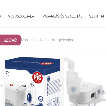
K
VEVŐSZOLGÁLAT
VÁSÁRLÁS ÉS SZÁLLÍTÁS
SZENT RI
Sorted
Mind a(z) 2 találat megjelenítve
SZŰRŐ
by
popularity