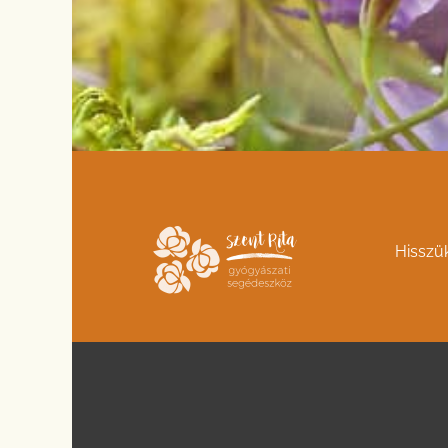
Hisszü