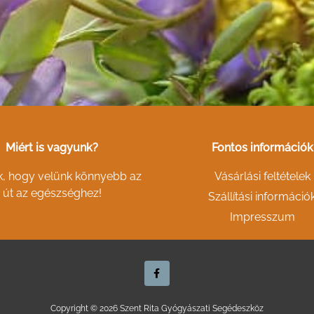
Miért is vagyunk?
Fontos információk
k, hogy velünk könnyebb az
Vásárlási feltételek
út az egészséghez!
Szállítási információ
Impresszum
F
a
c
e
b
o
Copyright © 2026 Szent Rita Gyógyászati Segédeszköz