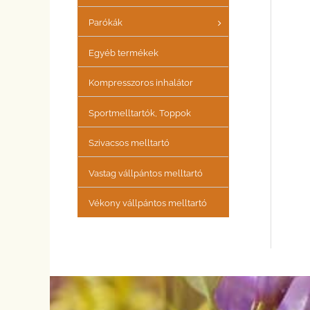
Parókák
Egyéb termékek
Kompresszoros inhalátor
Sportmelltartók, Toppok
Szivacsos melltartó
Vastag vállpántos melltartó
Vékony vállpántos melltartó