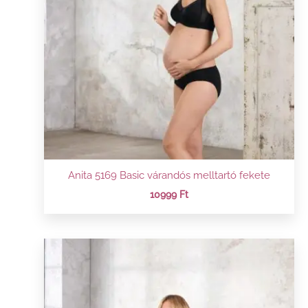
Anita 5169 Basic várandós melltartó fekete
10999
Ft