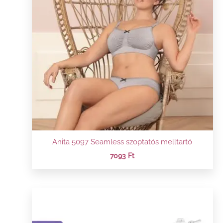
Anita 5097 Seamless szoptatós melltartó
7093
Ft