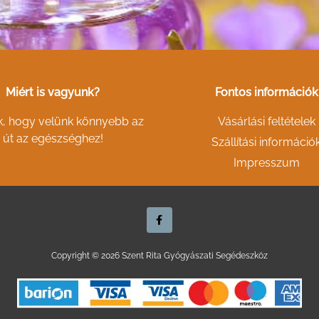
Miért is vagyunk?
Fontos információk
k, hogy velünk könnyebb az
Vásárlási feltételek
út az egészséghez!
Szállítási információ
Impresszum
F
a
c
e
b
o
Copyright © 2026 Szent Rita Gyógyászati Segédeszköz
o
k
-
f