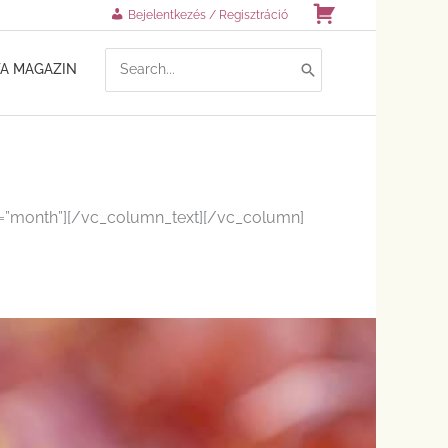
Kosár
Bejelentkezés / Regisztráció
SEARCH
TA MAGAZIN
FOR:
w=”month”][/vc_column_text][/vc_column]