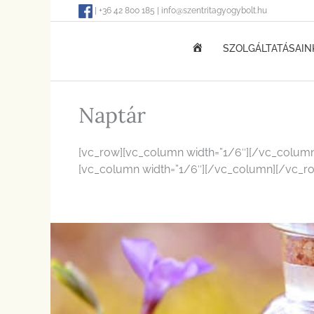
Skip
| +36 42 800 185 | info@szentritagyogybolt.hu
to
content
KEZDŐOLDAL
SZOLGÁLTATÁSAIN
Naptár
[vc_row][vc_column width=”1/6″][/vc_column
[vc_column width=”1/6″][/vc_column][/vc_r