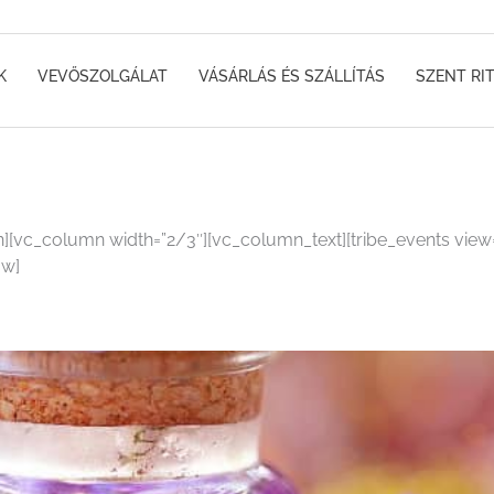
K
VEVŐSZOLGÁLAT
VÁSÁRLÁS ÉS SZÁLLÍTÁS
SZENT RI
][vc_column width=”2/3″][vc_column_text][tribe_events vie
ow]