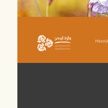
Hisszü