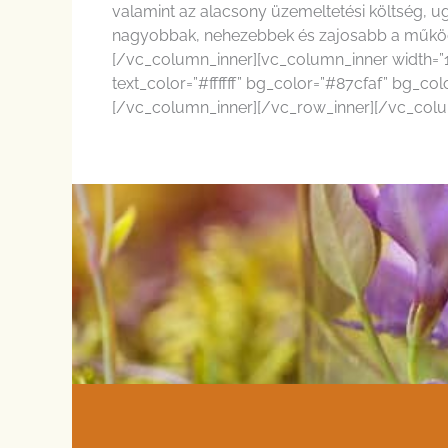
valamint az alacsony üzemeltetési költség, ug
nagyobbak, nehezebbek és zajosabb a működé
[/vc_column_inner][vc_column_inner width=”1
text_color=”#ffffff” bg_color=”#87cfaf” bg_c
[/vc_column_inner][/vc_row_inner][/vc_col