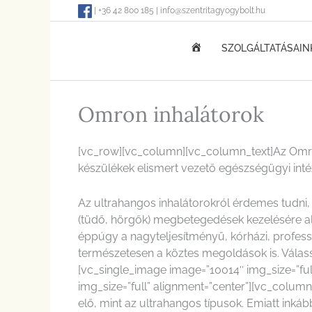
Skip
| +36 42 800 185 | info@szentritagyogybolt.hu
to
content
KEZDŐOLDAL
SZOLGÁLTATÁSAIN
Omron inhalátorok
[vc_row][vc_column][vc_column_text]Az Omro
készülékek elismert vezető egészségügyi inté
Az ultrahangos inhalátorokról érdemes tudni,
(tüdő, hörgők) megbetegedések kezelésére a
éppúgy a nagyteljesítményű, kórházi, profess
természetesen a köztes megoldások is. Válas
[vc_single_image image=”10014″ img_size=”fu
img_size=”full” alignment=”center”][vc_colu
elő, mint az ultrahangos típusok. Emiatt inká