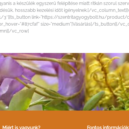
yanis a készülék egyszerű felépítése miatt ritkán szorul szer
sük, hosszabb kezelési időt igényelnek.[/vc_column_text][
/3″][ts_button link=”https://szentritagyogybolt.hu/product
olor_hover=”#87cfaf” size=”medium”]Vásárlás[/ts_button][/vc
umn][/vc_row]
Miért is vagyunk?
Fontos információk