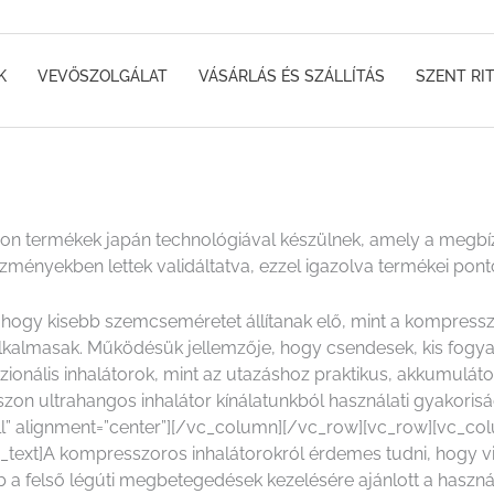
K
VEVŐSZOLGÁLAT
VÁSÁRLÁS ÉS SZÁLLÍTÁS
SZENT RI
n termékek japán technológiával készülnek, amely a megbí
zményekben lettek validáltatva, ezzel igazolva termékei pon
 hogy kisebb szemcseméretet állítanak elő, mint a kompresszo
lkalmasak. Működésük jellemzője, hogy csendesek, kis fogy
zionális inhalátorok, mint az utazáshoz praktikus, akkumulát
szon ultrahangos inhalátor kínálatunkból használati gyakori
ll” alignment=”center”][/vc_column][/vc_row][vc_row][vc_c
mn_text]A kompresszoros inhalátorokról érdemes tudni, hogy
bb a felső légúti megbetegedések kezelésére ajánlott a haszná