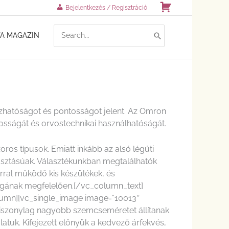
Kosár
Bejelentkezés / Regisztráció
SEARCH
TA MAGAZIN
FOR:
zhatóságot és pontosságot jelent. Az Omron
tosságát és orvostechnikai használhatóságát.
ros típusok. Emiatt inkább az alsó légúti
asztásúak. Választékunkban megtalálhatók
orral működő kis készülékek, és
ságának megfelelően.[/vc_column_text]
olumn][vc_single_image image=”10013″
 viszonylag nagyobb szemcseméretet állítanak
latuk. Kifejezett előnyük a kedvező árfekvés,