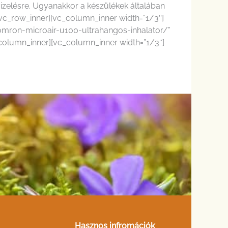
vizelésre. Ugyanakkor a készülékek általában
vc_row_inner][vc_column_inner width=”1/3″]
/omron-microair-u100-ultrahangos-inhalator/”
_column_inner][vc_column_inner width=”1/3″]
Hasznos infromációk