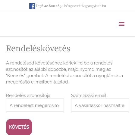
Skip
| +36 42 800 185 | info@szentritagyogybolt.hu
to
content
MAI
MEN
Rendeléskövetés
A rendelésed követéséhez kérlek írd be a rendelési
azonosítót az alábbi dobozba, majd nyomd meg az
"Keresés" gombot. A rendelési azonosítót a nyugtán és a
megerősítő e-mailben találod.
Rendelés azonosítója
Számlázási email
KÖVETÉS