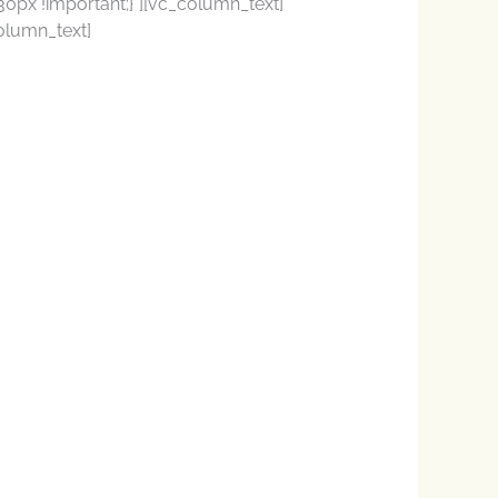
px !important;}”][vc_column_text]
olumn_text]