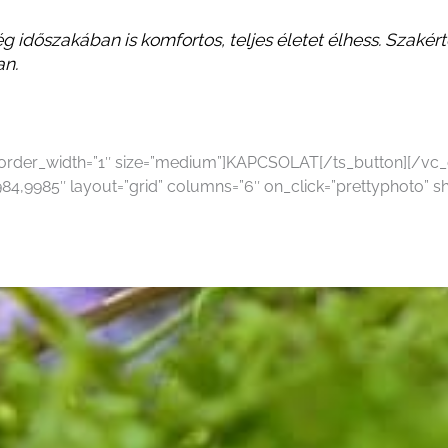
 időszakában is komfortos, teljes életet élhess. Szaké
an.
” border_width=”1″ size=”medium”]KAPCSOLAT[/ts_button][/v
4,9985″ layout=”grid” columns=”6″ on_click=”prettyphoto” s