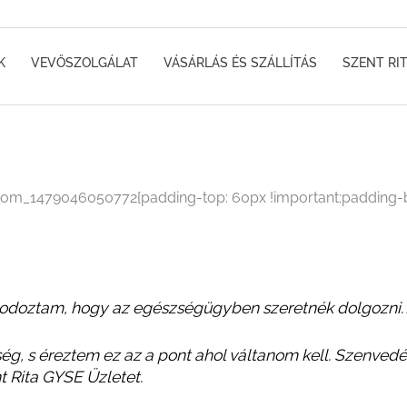
K
VEVŐSZOLGÁLAT
VÁSÁRLÁS ÉS SZÁLLÍTÁS
SZENT RI
tom_1479046050772{padding-top: 60px !important;padding-bo
odoztam, hogy az egészségügyben szeretnék dolgozni. Az
ég, s éreztem ez az a pont ahol váltanom kell. Szenved
 Rita GYSE Üzletet.