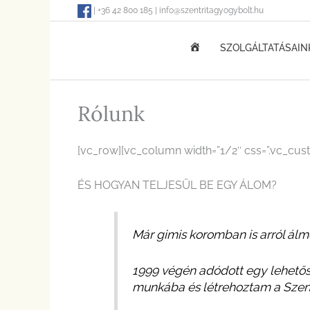
Skip
| +36 42 800 185 | info@szentritagyogybolt.hu
to
content
KEZDŐOLDAL
SZOLGÁLTATÁSAIN
Rólunk
[vc_row][vc_column width=”1/2″ css=”.vc_cus
ÉS HOGYAN TELJESÜL BE EGY ÁLOM?
Már gimis koromban is arról álm
1999 végén adódott egy lehetős
munkába és létrehoztam a Szent