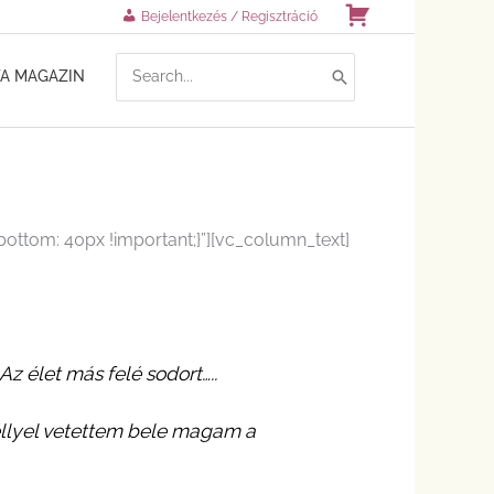
Kosár
Bejelentkezés / Regisztráció
SEARCH
TA MAGAZIN
FOR:
ttom: 40px !important;}”][vc_column_text]
 élet más felé sodort…..
éllyel vetettem bele magam a