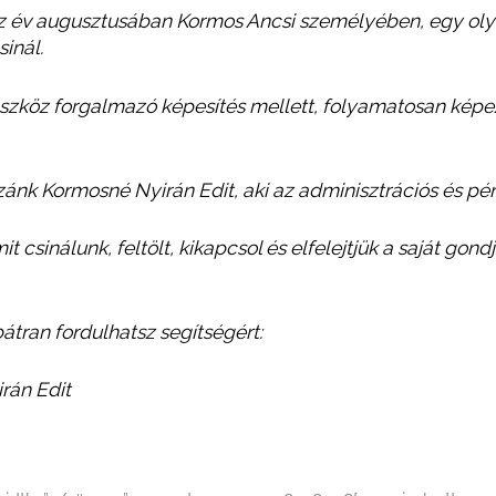
 ez év augusztusában Kormos Ancsi személyében, egy oly
sinál.
szköz forgalmazó képesítés mellett, folyamatosan képez
zánk Kormosné Nyirán Edit, aki az adminisztrációs és pén
mit csinálunk, feltölt, kikapcsol és elfelejtjük a saját go
bátran fordulhatsz segítségért:
irán Edit