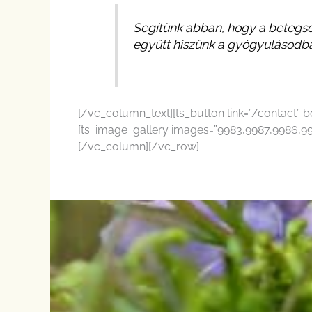
Segítünk abban, hogy a betegség
együtt hiszünk a gyógyulásodb
[/vc_column_text][ts_button link=”/contact
[ts_image_gallery images=”9983,9987,9986,998
[/vc_column][/vc_row]