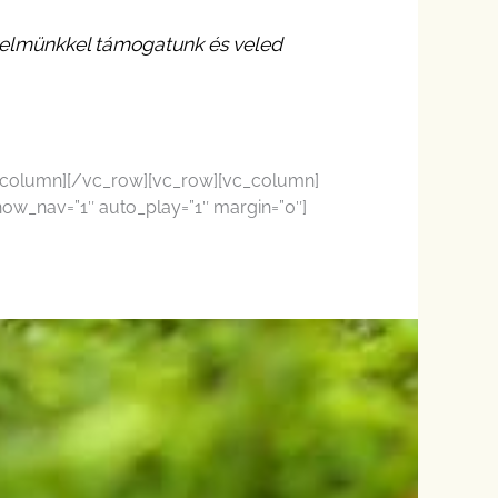
rtelmünkkel támogatunk és veled
c_column][/vc_row][vc_row][vc_column]
how_nav=”1″ auto_play=”1″ margin=”0″]