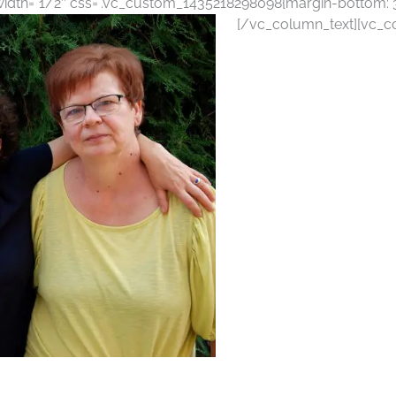
dth=”1/2″ css=”.vc_custom_1435218298098{margin-bottom: 30
[/vc_column_text][vc_c