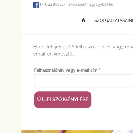
Skip
| +36 42 800 185 | info@szentritagyogybolt.hu
to
content
KEZDŐOLDAL
SZOLGÁLTATÁSAIN
Elfelejtett jelszó? A felhasználói név, vagy 
Kötelező
email-en keresztül.
Felhasználónév vagy e-mail cím
*
ÚJ JELSZÓ IGÉNYLÉSE