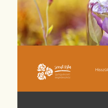
Hisszü