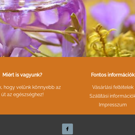
Miért is vagyunk?
Fontos információk
k, hogy velünk könnyebb az
Vásárlási feltételek
út az egészséghez!
Szállítási információ
Impresszum
F
a
c
e