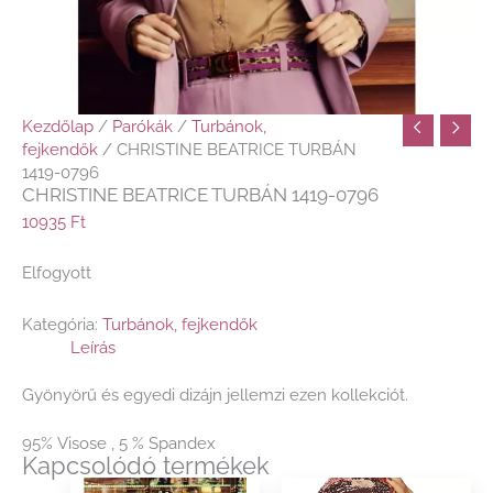
Kezdőlap
/
Parókák
/
Turbánok,
fejkendők
/ CHRISTINE BEATRICE TURBÁN
1419-0796
CHRISTINE BEATRICE TURBÁN 1419-0796
10935
Ft
Elfogyott
Kategória:
Turbánok, fejkendők
Leírás
Gyönyörű és egyedi dizájn jellemzi ezen kollekciót.
95% Visose , 5 % Spandex
Kapcsolódó termékek