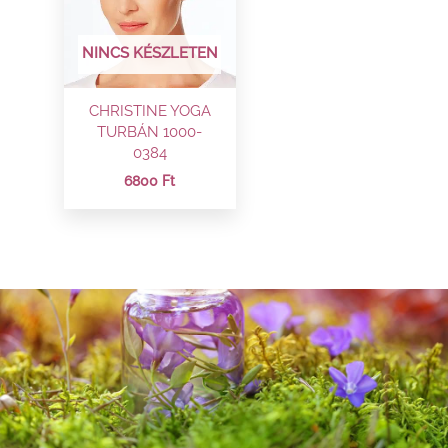
NINCS KÉSZLETEN
CHRISTINE YOGA
TURBÁN 1000-
0384
6800
Ft