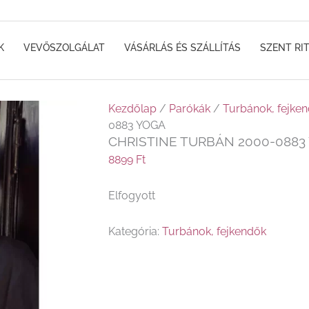
K
VEVŐSZOLGÁLAT
VÁSÁRLÁS ÉS SZÁLLÍTÁS
SZENT RI
Kezdőlap
/
Parókák
/
Turbánok, fejke
0883 YOGA
CHRISTINE TURBÁN 2000-0883
8899
Ft
Elfogyott
Kategória:
Turbánok, fejkendők