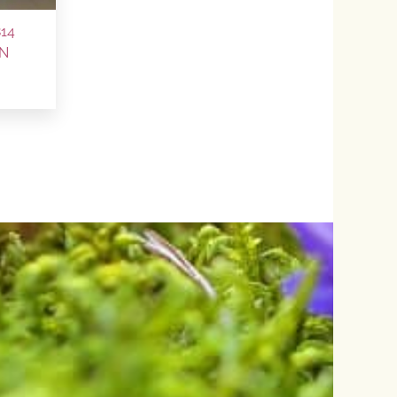
814
N