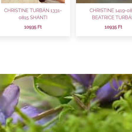
CHRISTINE TURBÁN 1331-
CHRISTINE 1419-0
0815 SHANTI
BEATRICE TURBÁ
10935
Ft
10935
Ft