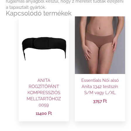
rugalmas anyagból készül, hogy 2 méretet tudtak elrejteni
a tapasztalt gyártók.
Kapcsolódó termékek
ANITA
Essentials Női alsó
RÖGZÍTŐPÁNT
Anita 1342 testszín
KOMPRESSZIÓS
S/M vagy L/XL
MELLTARTÓHOZ
3757
Ft
0059
11400
Ft