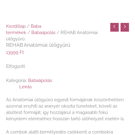
Kezdőlap
/
Baba
termékek
/
Babaápolás
/ REHAB Anatómiai
ülőgyűrű
REHAB Anatómiai ülőgyűrű
13999
Ft
Elfogyott
Kategória:
Babaápolás
Leírás
Az Anatómiai ülőgyűrű egyedi formájának köszönhetően
azonnal enyhíti az aranyér okozta tüneteket, követi az
alsótest formáját, így hozzájárul a magasabb fokú
kényelem eléréséhez hosszan tartó ülőhelyzet esetén is.
A combok alatti bemélyedés csökkenti a combokra