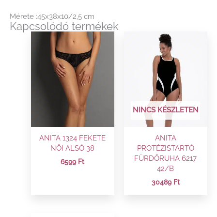
Mérete :45x38x10/2,5 cm
Kapcsolódó termékek
NINCS KÉSZLETEN
ANITA 1324 FEKETE
ANITA
NŐI ALSÓ 38
PROTÉZISTARTÓ
FÜRDŐRUHA 6217
6599
Ft
42/B
30489
Ft