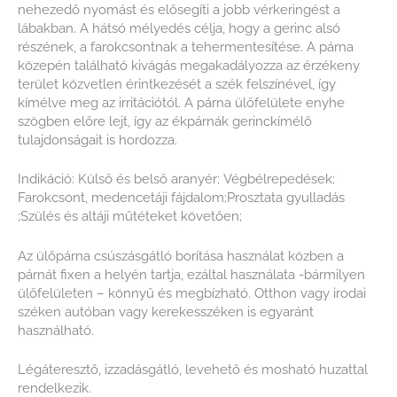
nehezedő nyomást és elősegíti a jobb vérkeringést a
lábakban. A hátsó mélyedés célja, hogy a gerinc alsó
részének, a farokcsontnak a tehermentesítése. A párna
közepén található kivágás megakadályozza az érzékeny
terület közvetlen érintkezését a szék felszínével, így
kímélve meg az irritációtól. A párna ülőfelülete enyhe
szögben előre lejt, így az ékpárnák gerinckímélő
tulajdonságait is hordozza.
Indikáció: Külső és belső aranyér; Végbélrepedések;
Farokcsont, medencetáji fájdalom;Prosztata gyulladás
;Szülés és altáji műtéteket követően;
Az ülőpárna csúszásgátló borítása használat közben a
párnát fixen a helyén tartja, ezáltal használata -bármilyen
ülőfelületen – könnyű és megbízható. Otthon vagy irodai
széken autóban vagy kerekesszéken is egyaránt
használható.
Légáteresztő, izzadásgátló, levehető és mosható huzattal
rendelkezik.