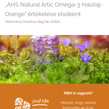
„AHS Natural Artic Omega-3 Halolaj-
Orange” értékelése elsőként
Vélemény írásához
lépj be
előbb.
Miért is vagyunk?
Hisszük, hogy velünk
könnyebb az út az