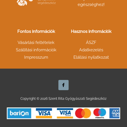
egészséghez!
Fontos információk
Hasznos infromációk
Vásárlási feltételek
ÁSZF
Szállítási információk
Adatkezelés
Impresszum
Elállási nyilatkozat
F
a
c
e
b
o
Copyright © 2026 Szent Rita Gyógyászati Segédeszköz
o
k
-
f