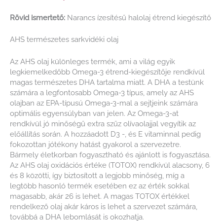
Rövid ismertető:
Narancs ízesítésű halolaj étrend kiegészítő
AHS természetes sarkvidéki olaj
Az AHS olaj különleges termék, ami a világ egyik
legkiemelkedőbb Omega-3 étrend-kiegészítője rendkívül
magas természetes DHA tartalma miatt. A DHA a testünk
számára a legfontosabb Omega-3 típus, amely az AHS
olajban az EPA-típusú Omega-3-mal a sejtjeink számára
optimális egyensúlyban van jelen. Az Omega-3-at
rendkívül jó minőségű extra szűz olívaolajjal vegyítik az
előállítás során. A hozzáadott D3 -, és E vitaminnal pedig
fokozottan jótékony hatást gyakorol a szervezetre.
Bármely életkorban fogyasztható és ajánlott is fogyasztása.
Az AHS olaj oxidációs értéke (TOTOX) rendkívül alacsony, 6
és 8 közötti, így biztosított a legjobb minőség, míg a
legtöbb hasonló termék esetében ez az érték sokkal
magasabb, akár 26 is lehet. A magas TOTOX értékkel
rendelkező olaj akár káros is lehet a szervezet számára,
továbbá a DHA lebomlását is okozhatja.