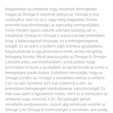
Napjainkban az emberek nagy részének étrendjében
magas az Omega-6 zsírsavak aránya az Omega-3-hoz
viszonyítva: akár 20-30:1, vagy még magasabb. Ennek
ismerete kulcsfontosságú az egészség szempontjából,
mivel minden egyes sejtünk számára szükség van a
megfelelő Omega-6/Omega-3 arányra annak érdekében,
hogy a tápanyagokat felszívják, és a méreganyagokat
leadják. Ez az arány a testben zajló krónikus gyulladásos
folyamatoknak is egy jelzőszáma lehet, amely rengeteg
betegség forrása. Minél alacsonyabb az Omega-6-Omega-
3 közötti arány szervezetünkben, annál jobban tudja
kontrollálni testünk a gyulladást, és annál kisebb az esély a
betegségek kialakulására. Kutatások kimutatják, hogy az
Omega-3 index (az Omega-3 százalékos aránya a vérben)
7,3%-ra való növelése 90%-kal csökkenti a szív- és
érrendszeri betegségek kialakulásának valószínűségét. Ez
már csak azért is figyelemre méltó, mert ez a mérőszám az
emberek nagy részénél 2-3%. Rengetegen járnak
vérvételre rendszeresen, viszont alig néhányan nézetik az
Omega-3 és Omega-6 mennyiséget a vérükben, ami pedig