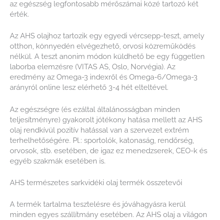
az egészség legfontosabb mérőszámai közé tartozó két
érték.
Az AHS olajhoz tartozik egy egyedi vércsepp-teszt, amely
otthon, könnyedén elvégezhető, orvosi közreműködés
nélkül. A teszt anonim módon küldhető be egy független
laborba elemzésre (VITAS AS, Oslo, Norvégia). Az
eredmény az Omega-3 indexről és Omega-6/Omega-3
arányról online lesz elérhető 3-4 hét elteltével.
Az egészségre (és ezáltal általánosságban minden
teljesítményre) gyakorolt jótékony hatása mellett az AHS
olaj rendkívül pozitív hatással van a szervezet extrém
terhelhetőségére. Pl.: sportolók, katonaság, rendőrség,
orvosok, stb. esetében, de igaz ez menedzserek, CEO-k és
egyéb szakmák esetében is.
AHS természetes sarkvidéki olaj termék összetevői
A termék tartalma tesztelésre és jóváhagyásra kerül
minden egyes szállítmány esetében. Az AHS olaj a világon