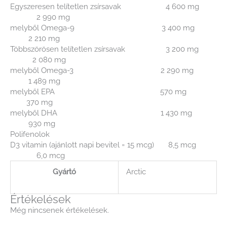
Egyszeresen telítetlen zsírsavak 4 600 mg
2 990 mg
melyből Omega-9 3 400 mg
2 210 mg
Többszörösen telítetlen zsírsavak 3 200 mg
2 080 mg
melyből Omega-3 2 290 mg
1 489 mg
melyből EPA 570 mg
370 mg
melyből DHA 1 430 mg
930 mg
Polifenolok
D3 vitamin (ajánlott napi bevitel = 15 mcg) 8,5 mcg
6,0 mcg
Gyártó
Arctic
Értékelések
Még nincsenek értékelések.