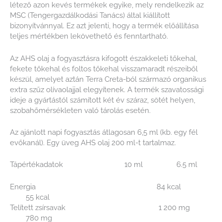
létező azon kevés termékek egyike, mely rendelkezik az
MSC (Tengergazdálkodási Tanács) által kiállított
bizonyítvánnyal. Ez azt jelenti, hogy a termék előállítása
teljes mértékben lekövethető és fenntartható.
Az AHS olaj a fogyasztásra kifogott északkeleti tőkehal,
fekete tőkehal és foltos tőkehal visszamaradt részeiből
készül, amelyet aztán Terra Creta-ból származó organikus
extra szűz olívaolajjal elegyítenek. A termék szavatossági
ideje a gyártástól számított két év száraz, sötét helyen,
szobahőmérsékleten való tárolás esetén.
Az ajánlott napi fogyasztás átlagosan 6,5 ml (kb. egy fél
evőkanál). Egy üveg AHS olaj 200 ml-t tartalmaz.
Tápértékadatok 10 ml 6.5 ml
Energia 84 kcal
55 kcal
Telített zsírsavak 1 200 mg
780 mg