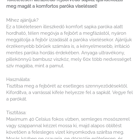
meg magát a komfortos paróka viseléssel!
Mihez ajánljuk?
Ez a tökéletesen illeszkedő komfort sapka paróka alatt
hordható, télen megóvja a fejbőrt a megfázástól, nyáron
meggátolja a fejbőr izzadását a paróka viselésekor. Ajánljuk
érzékenyebb bőrűek számára is, a kényelmesebb, irritáció
mentes paróka hordás érdekében. Anyaga ultravékony,
pillekönnyű bambusz viszkóz, mely 60x több nedvességet
szív magába, mint a pamut.
Használata:
Tisztítsa meg a fejbőrét az esetleges szennyeződésektől.
Kifordítva, a varrással kifele helyezze fel a sapkát. Vegye fel
a parókát.
Tisztítása:
Maximum 40 Celsius fokos vízben, semleges mosószerrel
vagy szappannal kézzel mossa ki, majd alapos öblítést
követően a felesleges vizet kinyomkodva szárítsa meg.
Mosás közben ne csavarja, ne dörzsölje erőteljesen, és