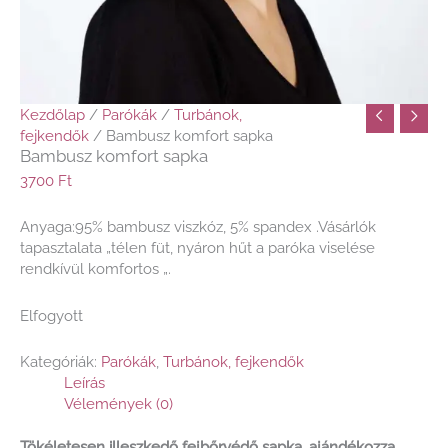
Kezdőlap
/
Parókák
/
Turbánok,
fejkendők
/ Bambusz komfort sapka
Bambusz komfort sapka
3700
Ft
Anyaga:95% bambusz viszkóz, 5% spandex .Vásárlók
tapasztalata „télen füt, nyáron hűt a paróka viselése
rendkívül komfortos „.
Elfogyott
Kategóriák:
Parókák
,
Turbánok, fejkendők
Leírás
Vélemények (0)
Tökéletesen illeszkedő fejbőrvédő sapka, ajándékozza