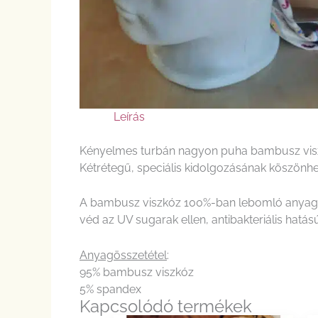
Leírás
Kényelmes turbán nagyon puha bambusz viszkóz 
Kétrétegű, speciális kidolgozásának köszönhe
A bambusz viszkóz 100%-ban lebomló anyag, na
véd az UV sugarak ellen, antibakteriális hatású
Anyagösszetétel
:
95% bambusz viszkóz
5% spandex
Kapcsolódó termékek