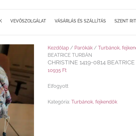
K
VEVŐSZOLGÁLAT
VÁSÁRLÁS ÉS SZÁLLÍTÁS
SZENT RI
Kezdőlap
/
Parókák
/
Turbánok, fejke
BEATRICE TURBÁN
CHRISTINE 1419-0814 BEATRIC
10935
Ft
Elfogyott
Kategória:
Turbánok, fejkendők