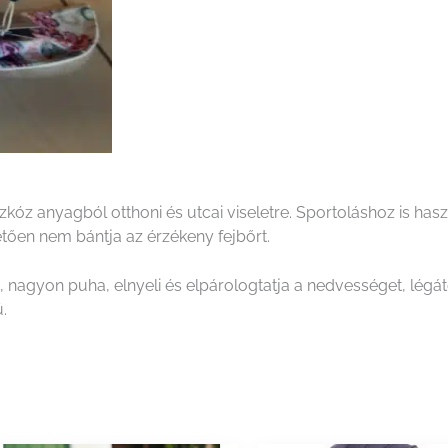
anyagból otthoni és utcai viseletre. Sportoláshoz is használh
tően nem bántja az érzékeny fejbőrt.
gyon puha, elnyeli és elpárologtatja a nedvességet, légáter
.