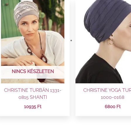
NINCS KÉSZLETEN
CHRISTINE TURBÁN 1331-
CHRISTINE YOGA TU
0815 SHANTI
1000-0168
10935
Ft
6800
Ft