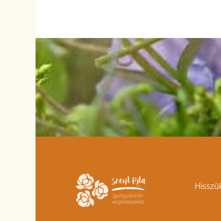
Hisszü