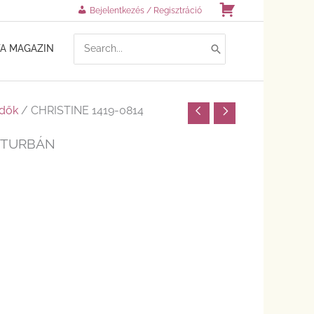
Kosár
Bejelentkezés / Regisztráció
SEARCH
TA MAGAZIN
FOR:
ndők
/ CHRISTINE 1419-0814
E TURBÁN