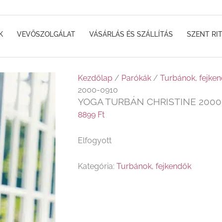
K
VEVŐSZOLGÁLAT
VÁSÁRLÁS ÉS SZÁLLÍTÁS
SZENT RI
Kezdőlap
/
Parókák
/
Turbánok, fejke
2000-0910
YOGA TURBÁN CHRISTINE 2000
8899
Ft
Elfogyott
Kategória:
Turbánok, fejkendők