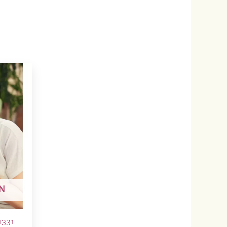
N
331-