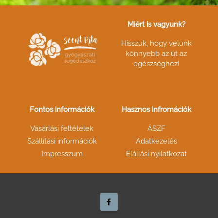
Miért is vagyunk?
Hisszük, hogy velünk
könnyebb az út az
egészséghez!
Fontos információk
Hasznos infromációk
Vásárlási feltételek
ÁSZF
Szállítási információk
Adatkezelés
Impresszum
Elállási nyilatkozat
F
a
c
e