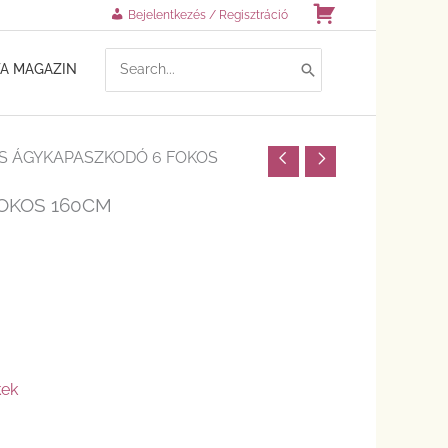
Kosár
Bejelentkezés / Regisztráció
SEARCH
TA MAGAZIN
FOR:
S ÁGYKAPASZKODÓ 6 FOKOS
OKOS 160CM
kek