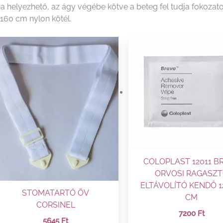
helyezhető, az ágy végébe kötve a beteg fel tudja fokozatosa
, 160 cm nylon kötél.
COLOPLAST 12011 B
ORVOSI RAGASZ
ELTÁVOLÍTÓ KENDŐ 12
STOMATARTÓ ÖV
CM
CORSINEL
7200
Ft
5645
Ft