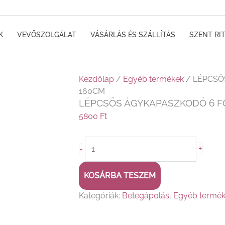
K
VEVŐSZOLGÁLAT
VÁSÁRLÁS ÉS SZÁLLÍTÁS
SZENT RI
LÉPCSŐS
Kezdőlap
/
Egyéb termékek
/ LÉPCSŐ
ÁGYKAPASZKODÓ
160CM
LÉPCSŐS ÁGYKAPASZKODÓ 6 F
6
FOKOS
5800
Ft
160CM
mennyiség
+
-
KOSÁRBA TESZEM
Kategóriák:
Betegápolás
,
Egyéb termé