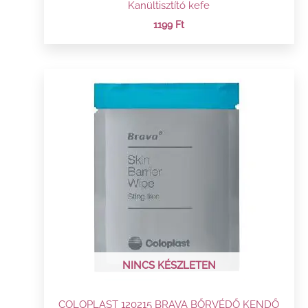
Kanültisztító kefe
1199
Ft
NINCS KÉSZLETEN
COLOPLAST 120215 BRAVA BŐRVÉDŐ KENDŐ