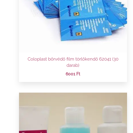
Coloplast bőrvédő film törlőkendő 62041 (30
darab)
6001
Ft