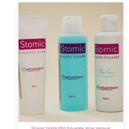
Stomic bőrtisztító folyadék Aloe Verával