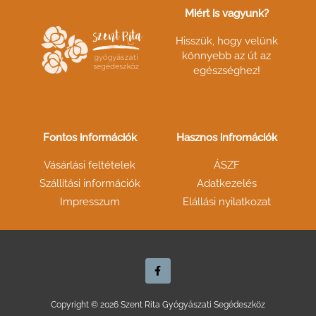
Miért is vagyunk?
Hisszük, hogy velünk
könnyebb az út az
egészséghez!
Fontos információk
Hasznos infromációk
Vásárlási feltételek
ÁSZF
Szállítási információk
Adatkezelés
Impresszum
Elállási nyilatkozat
F
a
c
e
b
o
Copyright © 2026 Szent Rita Gyógyászati Segédeszköz
o