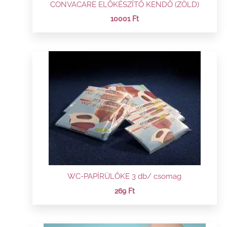
CONVACARE ELŐKÉSZÍTŐ KENDŐ (ZÖLD)
10001
Ft
WC-PAPÍRÜLŐKE 3 db/ csomag
269
Ft