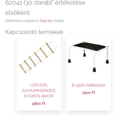
62041 (30 darab)” értékelése
elsőként
Vélemény írásához
lépj be
előbb.
Kapcsolódó termékek
LÉPCSŐS
B-4326 Kádbelépő
ÁGYKAPASZKODÓ
7300
Ft
6 FOKOS 160CM
5800
Ft