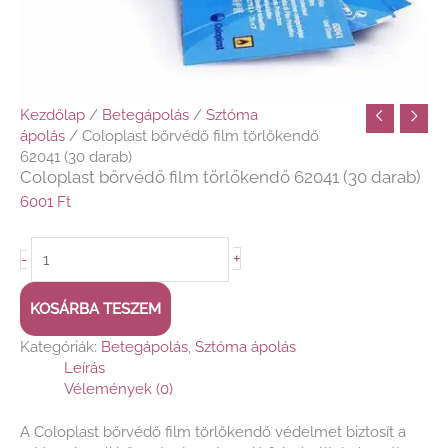
Kezdőlap
/
Betegápolás
/
Sztóma
ápolás
/ Coloplast bőrvédő film törlőkendő
62041 (30 darab)
Coloplast bőrvédő film törlőkendő 62041 (30 darab)
6001
Ft
+
-
KOSÁRBA TESZEM
Kategóriák:
Betegápolás
,
Sztóma ápolás
Leírás
Vélemények (0)
A Coloplast bőrvédő film törlőkendő védelmet biztosít a