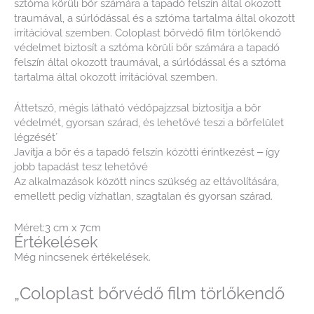
sztóma körüli bőr számára a tapadó felszín által okozott
traumával, a súrlódással és a sztóma tartalma által okozott
irritációval szemben. Coloplast bőrvédő film törlőkendő
védelmet biztosít a sztóma körüli bőr számára a tapadó
felszín által okozott traumával, a súrlódással és a sztóma
tartalma által okozott irritációval szemben.
Áttetsző, mégis látható védőpajzzsal biztosítja a bőr
védelmét, gyorsan szárad, és lehetővé teszi a bőrfelület
légzését´
Javítja a bőr és a tapadó felszín közötti érintkezést ‒ így
jobb tapadást tesz lehetővé
Az alkalmazások között nincs szükség az eltávolítására,
emellett pedig vízhatlan, szagtalan és gyorsan szárad.
Méret:3 cm x 7cm
Értékelések
Még nincsenek értékelések.
„Coloplast bőrvédő film törlőkendő