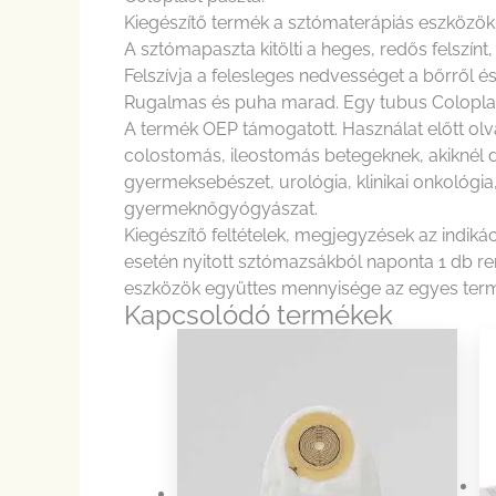
Kiegészítő termék a sztómaterápiás eszközök f
A sztómapaszta kitölti a heges, redős felszínt
Felszívja a felesleges nedvességet a bőrről é
Rugalmas és puha marad. Egy tubus Coloplas
A termék OEP támogatott. Használat előtt olv
colostomás, ileostomás betegeknek, akiknél 
gyermeksebészet, urológia, klinikai onkológia,
gyermeknőgyógyászat.
Kiegészítő feltételek, megjegyzések az indiká
esetén nyitott sztómazsákból naponta 1 db re
eszközök együttes mennyisége az egyes term
Kapcsolódó termékek