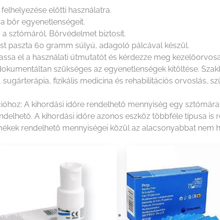
elhelyezése előtti használatra.
, a bőr egyenetlenségeit.
s a sztómáról. Bőrvédelmet biztosít.
t paszta 60 gramm súlyú, adagoló pálcával készül.
assa el a használati útmutatót és kérdezze meg kezelőorvos
dokumentáltan szükséges az egyenetlenségek kitöltése. Szak
 sugárterápia, fizikális medicina és rehabilitációs orvoslás, 
cióhoz: A kihordási időre rendelhető mennyiség egy sztómára v
ndelhető. A kihordási időre azonos eszköz többféle típusa is
ékek rendelhető mennyiségei közül az alacsonyabbat nem h