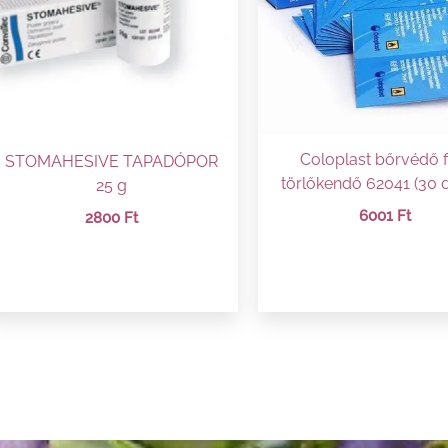
Coloplast bőrvédő f
STOMAHESIVE TAPADÓPOR
törlőkendő 62041 (30 
25 g
6001
Ft
2800
Ft