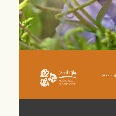
Hisszü