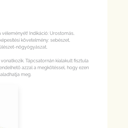
a véleményét! Indikáció: Urostomás,
képesítési követelmény: sebészet,
szülészet-nőgyógyászat,
onatkozik. Tápcsatornán kialakult fisztula
 rendelhető azzal a megkötéssel, hogy ezen
aladhatja meg.