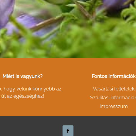
Miért is vagyunk?
Fontos információk
k, hogy velünk könnyebb az
Vásárlási feltételek
út az egészséghez!
Szállítási információ
Impresszum
F
a
c