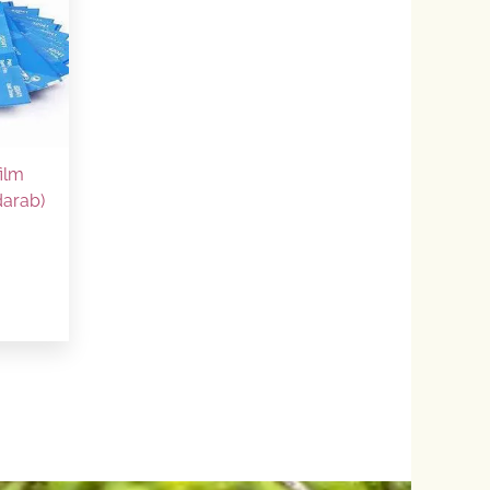
ilm
darab)