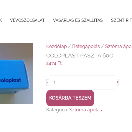
K
VEVŐSZOLGÁLAT
VÁSÁRLÁS ÉS SZÁLLÍTÁS
SZENT RI
COLOPLAST
Kezdőlap
/
Betegápolás
/
Sztóma ápo
PASZTA
COLOPLAST PASZTA 60G
60G
2474
Ft
mennyiség
+
-
KOSÁRBA TESZEM
Kategória:
Sztóma ápolás