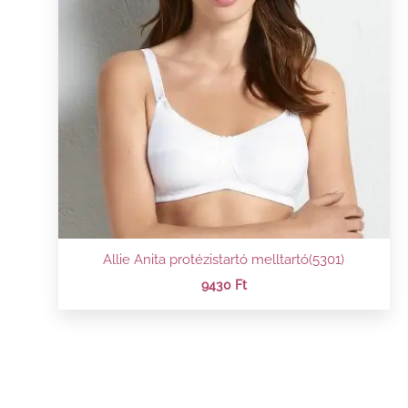
Allie Anita protézistartó melltartó(5301)
9430
Ft