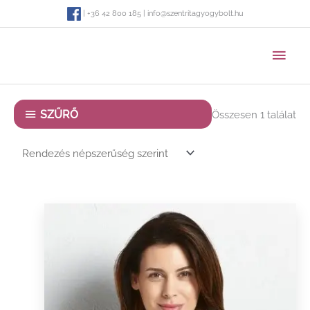
Skip
| +36 42 800 185 | info@szentritagyogybolt.hu
to
content
MAI
MEN
SZŰRŐ
Összesen 1 találat