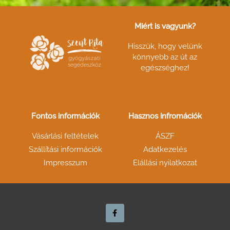
Miért is vagyunk?
Hisszük, hogy velünk
könnyebb az út az
egészséghez!
Fontos információk
Hasznos infromációk
Vásárlási feltételek
ÁSZF
Szállítási információk
Adatkezelés
Impresszum
Elállási nyilatkozat
F
a
c
e