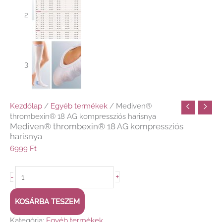
Kezdőlap
/
Egyéb termékek
/ Mediven®
thrombexin® 18 AG kompressziós harisnya
Mediven® thrombexin® 18 AG kompressziós
harisnya
6999
Ft
+
-
KOSÁRBA TESZEM
Kategória:
Egyéb termékek