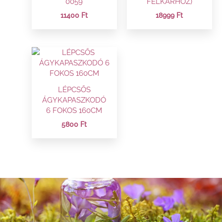
0059
FELKARHOZ)
11400
Ft
18999
Ft
LÉPCSŐS
ÁGYKAPASZKODÓ
6 FOKOS 160CM
5800
Ft