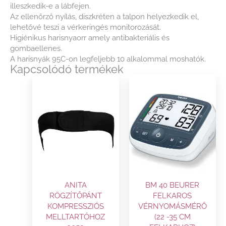
illeszkedik-e a lábfejen.
Az ellenőrző nyílás, diszkréten a talpon helyezkedik el,
lehetővé teszi a vérkeringés monitorozását.
Higiénikus harisnyaorr amely antibakteriális és
gombaellenes.
A harisnyák 95C-on legfeljebb 10 alkalommal moshatók.
Kapcsolódó termékek
ANITA
BM 40 BEURER
RÖGZÍTŐPÁNT
FELKAROS
KOMPRESSZIÓS
VÉRNYOMÁSMÉRŐ
MELLTARTÓHOZ
(22 -35 CM