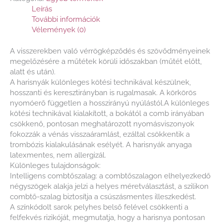
Leírás
További információk
Vélemények (0)
A visszerekben való vérrögképződés és szövődményeinek
megelőzésére a műtétek körüli időszakban (műtét előtt,
alatt és után).
A harisnyák különleges kötési technikával készülnek,
hosszanti és keresztirányban is rugalmasak. A körkörös
nyomóerő független a hosszirányú nyúlástól.A különleges
kötési technikával kialakított, a bokától a comb irányában
csökkenő, pontosan meghatározott nyomásviszonyok
fokozzák a vénás visszaáramlást, ezáltal csökkentik a
trombózis kialakulásának esélyét. A harisnyák anyaga
latexmentes, nem allergizál.
Különleges tulajdonságok:
Intelligens combtőszalag: a combtőszalagon elhelyezkedő
négyszögek alakja jelzi a helyes méretválasztást, a szilikon
combtő-szalag biztosítja a csúszásmentes illeszkedést.
A színkódolt sarok pelyhes belső felével csökkenti a
felfekvés rizikóját, megmutatja, hogy a harisnya pontosan