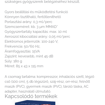
szükséges gyógyszerek belégzéséhez készült.
Gyors beállítási és működtetési funkció
Könnyen tisztítható, fertőtleníthető
Porlasztási arány: 0,3 ml/perc
Szemcseméret: kb. 3 µm MMAD*
Gyógyszertartály kapacitás: max. 10 ml
Aeroszol kibocsátási arány: 0,05 ml/perc
Elektromos jellemzők: 100-240 V,
Frekvencia: 50/60 Hz,
Áramfogyasztás: 15VA
Zajszint: kevesebb, mint 45 dB
Súly: 180 g
Méret: 85 x 43 x 115 mm
A csomag tartalma: kompresszor, inhalációs szett, légző
cső (100 cm), 5 db légszűrő, száj-rész, orr-rész, felnőtt
maszk (PVC), gyermek maszk (PVC), tároló táska, AC
adapter, használati útmutató.
Kapcsolódó termékek