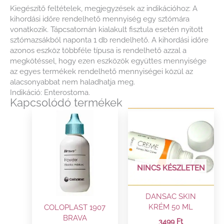
Kiegészítő feltételek, megjegyzések az indikációhoz: A
kihordási időre rendelhető mennyiség egy sztómára
vonatkozik. Tápcsatornán kialakult fisztula esetén nyitott
sztómazsákból naponta 1 db rendelhető. A kihordási időre
azonos eszköz többféle típusa is rendelhető azzal a
megkötéssel, hogy ezen eszközök együttes mennyisége
az egyes termékek rendelhető mennyiségei közül az
alacsonyabbat nem haladhatja meg.
Indikáció: Enterostoma.
Kapcsolódó termékek
NINCS KÉSZLETEN
DANSAC SKIN
KRÉM 50 ML
COLOPLAST 1907
BRAVA
3499
Ft