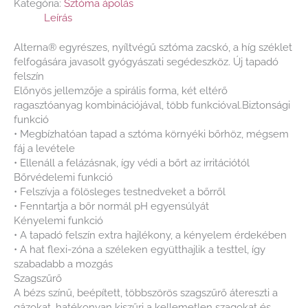
Kategória:
Sztóma ápolás
Leírás
Alterna® egyrészes, nyíltvégű sztóma zacskó, a híg széklet
felfogására javasolt gyógyászati segédeszköz. Új tapadó
felszín
Előnyös jellemzője a spirális forma, két eltérő
ragasztóanyag kombinációjával, több funkcióval.Biztonsági
funkció
• Megbízhatóan tapad a sztóma környéki bőrhöz, mégsem
fáj a levétele
• Ellenáll a felázásnak, így védi a bőrt az irritációtól
Bőrvédelemi funkció
• Felszívja a fölösleges testnedveket a bőrről
• Fenntartja a bőr normál pH egyensúlyát
Kényelemi funkció
• A tapadó felszín extra hajlékony, a kényelem érdekében
• A hat flexi-zóna a széleken együtthajlik a testtel, így
szabadabb a mozgás
Szagszűrő
A bézs színű, beépített, többszörös szagszűrő átereszti a
gázokat, hatékonyan kiszűri a kellemetlen szagokat és