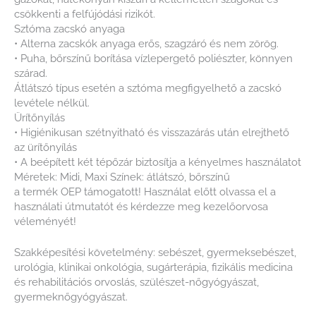
csökkenti a felfújódási rizikót.
Sztóma zacskó anyaga
• Alterna zacskók anyaga erős, szagzáró és nem zörög.
• Puha, bőrszínű borítása vízlepergető poliészter, könnyen
szárad.
Átlátszó típus esetén a sztóma megfigyelhető a zacskó
levétele nélkül.
Ürítőnyílás
• Higiénikusan szétnyitható és visszazárás után elrejthető
az ürítőnyílás
• A beépített két tépőzár biztosítja a kényelmes használatot
Méretek: Midi, Maxi Színek: átlátszó, bőrszínű
a termék OEP támogatott! Használat előtt olvassa el a
használati útmutatót és kérdezze meg kezelőorvosa
véleményét!
Szakképesítési követelmény: sebészet, gyermeksebészet,
urológia, klinikai onkológia, sugárterápia, fizikális medicina
és rehabilitációs orvoslás, szülészet-nőgyógyászat,
gyermeknőgyógyászat.