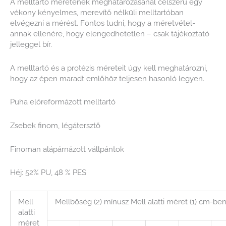
A melltartó méretének meghatározásánál célszerű egy
vékony kényelmes, merevítő nélküli melltartóban
elvégezni a mérést. Fontos tudni, hogy a méretvétel-
annak ellenére, hogy elengedhetetlen – csak tájékoztató
jelleggel bír.
A melltartó és a protézis méreteit úgy kell meghatározni,
hogy az épen maradt emlőhöz teljesen hasonló legyen.
Puha előreformázott melltartó
Zsebek finom, légátersztő
Finoman alápárnázott vállpántok
Héj: 52% PU, 48 % PES
Mell
Mellbőség (2) mínusz Mell alatti méret (1) cm-be
alatti
méret