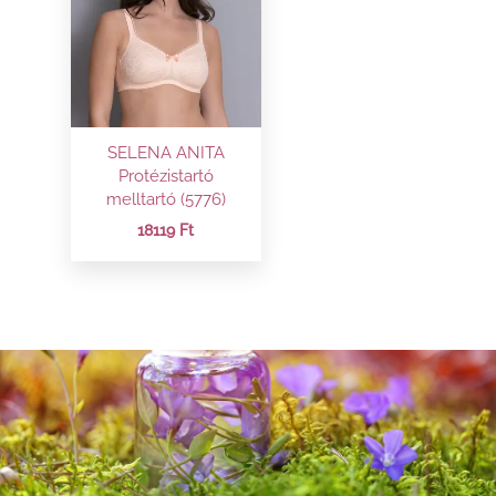
SELENA ANITA
Protézistartó
melltartó (5776)
18119
Ft