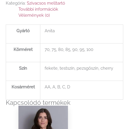
Kategória:
Szivacsos melltartó
További információk
Vélemények (0)
Gyártó
Anita
Körméret
70, 75, 80, 85, 90, 95, 100
Szín
fekete, testszín, pezsgőszín, cherry
Kosárméret
AA, A, B, C, D
Kapcsolódó termékek