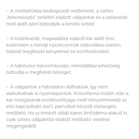
– A melltartókba bedolgozott mellemelő, a széles
„teherelosztó” betéttel ellátott vállpántok és a szélesebb
mell alatti pánt biztosítják a kímélő tartást.
– A kiszélesedő, magasabbra szabott kar alatti rész,
különösen a hónalji nyirokcsomók eltávolítása esetén
biztosít megfelelő kényelmet és komfortérzetet.
– A hátrészen háromfokozatú méretállítási lehetőség
biztosítja a megfelelő bőséget.
– A vállpántok a hátoldalon állíthatóak, így nem
alakulhatnak ki nyomáspontok. Közvetlenül műtét után a
kar mozgásának korlátozottsága miatt kényelmesebb az
elöl kapcsolható 100% pamutból készült elsősegély
melltartó. Ha sz érintett oldali karon limfödéma alakult ki,
csak széles vállpánttal ellátott melltartó viselése
megengedett.