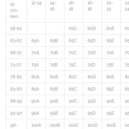
12-14
14-
16-
16-
20-
2
(1)
16
18
18
22
2
cm-
ben
58-62
60C
60D
60E
6
63-67
65A
65B
65C
65D
65E
6
68-72
70A
70B
70C
70D
70E
7
73-77
75A
75B
75C
75D
75E
7
78-82
80A
80B
80C
80D
80E
8
83-87
85A
85B
85C
85D
85E
8
88-92
90A
90B
90C
90D
90E
9
93-97
95A
95B
95C
95D
95E
9
98-
100A
100B
100C
100D
100E
1