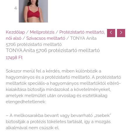
Kezdőlap
/
Mellprotézis
/
Protézistartó melltartó,
női alsó
/
Szivacsos melltartó
/ TONYA Anita
5706 protézistartó melltartó
TONYA Anita 5706 protézistartó melltartó
17498
Ft
Sokszor merül fel a kérdés, miben különbözik a
hagyományos és a protézistartó melltartó. A protézistartó
melltartók speciális-a hagyományos melltartóktól eltérő-
kialakítása biztosítja mindazokat a követelményeket,
amelyek mellműtét után orvosilag és esztétikailag
elengedhetetlenek:
– A mellkosarakba bevarrt vagy bevarrható „zsebek”
biztosítják a protézis tökéletes tartását, így a mozgás
alkalmával nem csúszik el.