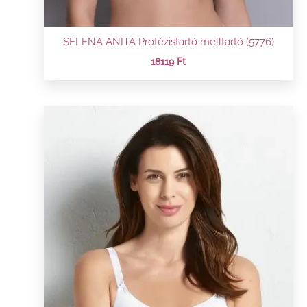
SELENA ANITA Protézistartó melltartó (5776)
18119
Ft