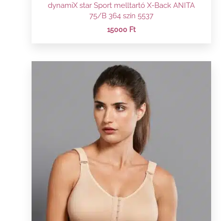
dynamiX star Sport melltartó X-Back ANITA
75/B 364 szín 5537
15000
Ft