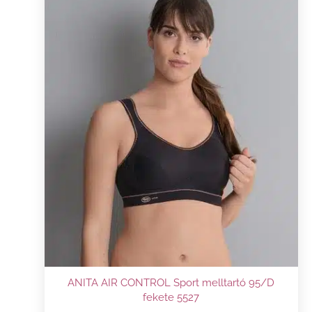
ANITA AIR CONTROL Sport melltartó 95/D
fekete 5527