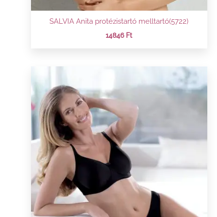
SALVIA Anita protézistartó melltartó(5722)
14846
Ft