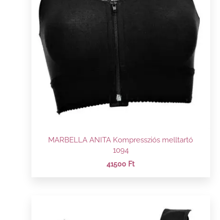
MARBELLA ANITA Kompressziós melltartó
1094
41500
Ft