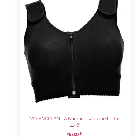
VALENCIA ANITA Kompressziós melltartó (
1198)
25599
Ft