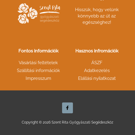
Hisszük, hogy velünk
könnyebb az út az
egészséghez!
Fontos információk
Hasznos infromációk
Vásárlási feltételek
ÁSZF
Szállítási információk
Adatkezelés
Impresszum
Elállási nyilatkozat
F
a
c
e
b
o
Copyright © 2026 Szent Rita Gyógyászati Segédeszköz
o
k
-