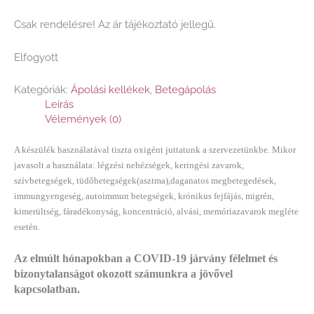
Csak rendelésre! Az ár tájékoztató jellegű.
Elfogyott
Kategóriák:
Ápolási kellékek
,
Betegápolás
Leírás
Vélemények (0)
A készülék használatával tiszta oxigént juttatunk a szervezetünkbe. Mikor
javasolt a használata: légzési nehézségek, keringési zavarok,
szívbetegségek, tüdőbetegségek(asztma),daganatos megbetegedések,
immungyengeség, autoimmun betegségek, krónikus fejfájás, migrén,
kimerültség, fáradékonyság, koncentráció, alvási, memóriazavarok megléte
esetén.
Az elmúlt hónapokban a COVID-19 járvány félelmet és
bizonytalanságot okozott számunkra a jövővel
kapcsolatban.