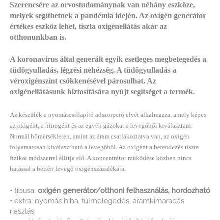
Szerencsére az orvostudománynak van néhány eszköze,
melyek segíthetnek a pandémia idején. Az oxigén generátor
értékes eszköz lehet, tiszta oxigénellátás akár az
otthonunkban is.
A koronavírus által generált egyik esetleges megbetegedés a
tüdőgyulladás, légzési nehézség. A tüdőgyulladás a
véroxigénszint csökkenésével párosulhat. Az
oxigénellátásunk biztosítására nyújt segítséget a termék.
Az készülék a nyomáscsillapító adszorpció elvét alkalmazza, amely képes
az oxigént, a nitrogént és az egyéb gázokat a levegőből kiválasztani.
Normál hőmérsékleten, amint az áram csatlakoztatva van, az oxigén
folyamatosan kiválasztható a levegőből. Az oxigént a berendezés tiszta
fizikai módszerrel állítja elő. A koncentrátor működése közben nincs
hatással a beltéri levegő oxigénszázalékára.
• típusa:
oxigén generátor/otthoni felhasználás, hordozható
• extra: nyomás hiba, túlmelegedés, áramkimaradás
riasztás