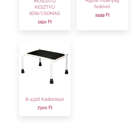
Ágytál műanyag
MOSDATÓ
fedővel
KESZTYŰ
8DB/CSOMAG
2499
Ft
1250
Ft
B-4326 Kádbelépő
7300
Ft