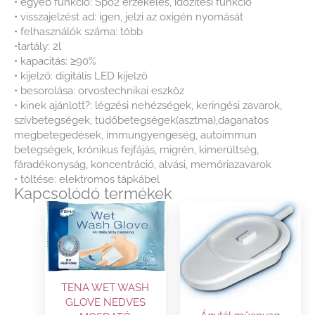
• egyéb funkció: Spo2 érzékelés, időzítési funkció
• visszajelzést ad: igen, jelzi az oxigén nyomását
• felhasználók száma: több
•tartály: 2l
• kapacitás: ≥90%
• kijelző: digitális LED kijelző
• besorolása: orvostechnikai eszköz
• kinek ajánlott?: légzési nehézségek, keringési zavarok,
szívbetegségek, tüdőbetegségek(asztma),daganatos
megbetegedések, immungyengeség, autoimmun
betegségek, krónikus fejfájás, migrén, kimerültség,
fáradékonyság, koncentráció, alvási, memóriazavarok
• töltése: elektromos tápkábel
Kapcsolódó termékek
TENA WET WASH
GLOVE NEDVES