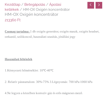
Kezdőlap
/
Betegápolás
/
Ápolási
kellékek
/ HM-OX Oxigén koncentrátor
HM-OX Oxigén koncentrátor
213360
Ft
Csomag tartalma:
1 db oxigén generátor, oxigén maszk, oxigén headset,
orrkanül, szilikoncső, használati utasítás, jótállási jegy
Használati feltételek
1.Környezeti hőmérséklet: 10
℃
-40
℃
2. Relatív páratartalom: 30%-75% 3.Légnyomás: 700 hPa-1060 hPa
4.Ne legyen a közelben korrozív gáz és erős mágneses mező.