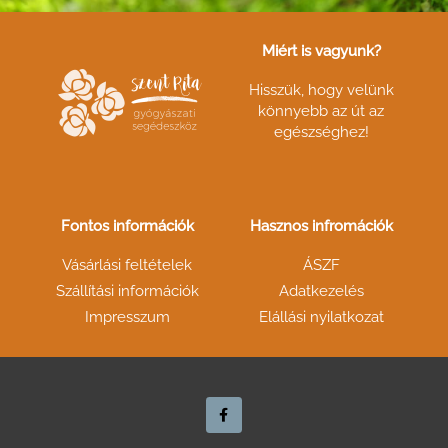
Miért is vagyunk?
Hisszük, hogy velünk
könnyebb az út az
egészséghez!
Fontos információk
Hasznos infromációk
Vásárlási feltételek
ÁSZF
Szállítási információk
Adatkezelés
Impresszum
Elállási nyilatkozat
F
a
c
e