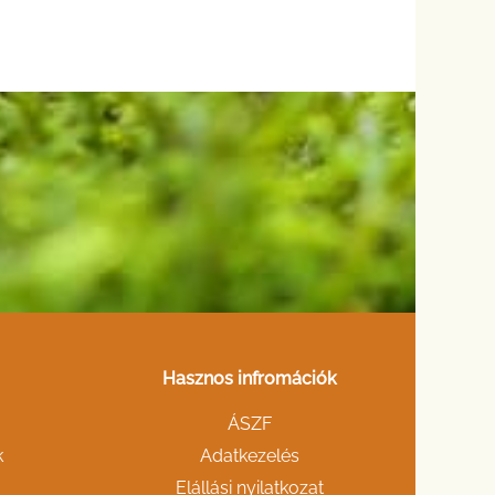
Hasznos infromációk
ÁSZF
k
Adatkezelés
Elállási nyilatkozat