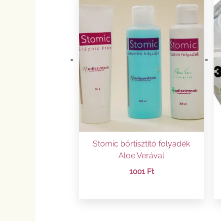
Stomic bőrtisztító folyadék
Aloe Verával
1001
Ft