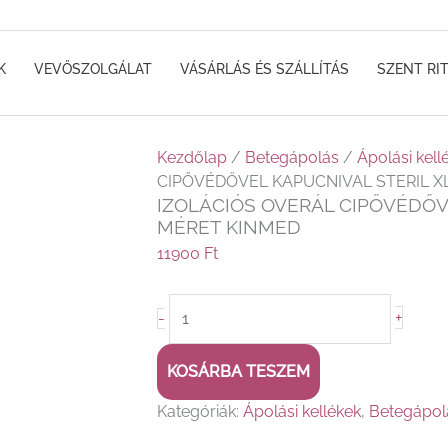
K
VEVŐSZOLGÁLAT
VÁSÁRLÁS ÉS SZÁLLÍTÁS
SZENT RI
IZOLÁCIÓS
Kezdőlap
/
Betegápolás
/
Ápolási kell
OVERÁL
CIPŐVÉDŐVEL KAPUCNIVAL STERIL X
IZOLÁCIÓS OVERÁL CIPŐVÉDŐV
CIPŐVÉDŐVEL
MÉRET KINMED
KAPUCNIVAL
STERIL
11900
Ft
XL-
ES
+
-
MÉRET
KINMED
KOSÁRBA TESZEM
mennyiség
Kategóriák:
Ápolási kellékek
,
Betegápol