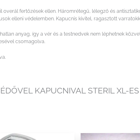
il overál fertőzések ellen. Háromrétegű, lélegző és antiszta
 elleni védelemben. Kapucnis kivitel, ragasztott varratokka
ízhatlan anyag, így a vér és a testnedvek nem léphetnek közve
yesével csomagolva.
va.
VÉDŐVEL KAPUCNIVAL STERIL XL-ES