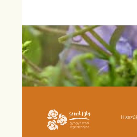
Hisszü