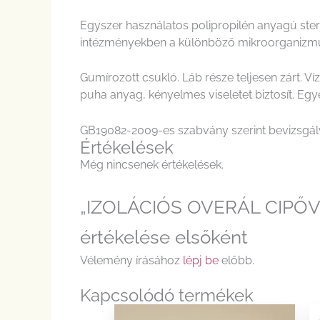
Egyszer használatos polipropilén anyagú ster
intézményekben a különböző mikroorganizmusok
Gumírozott csukló. Láb része teljesen zárt. V
puha anyag, kényelmes viseletet biztosít. Eg
GB19082-2009-es szabvány szerint bevizsgál
Értékelések
Még nincsenek értékelések.
„IZOLÁCIÓS OVERÁL CIPŐ
értékelése elsőként
Vélemény írásához
lépj be
előbb.
Kapcsolódó termékek