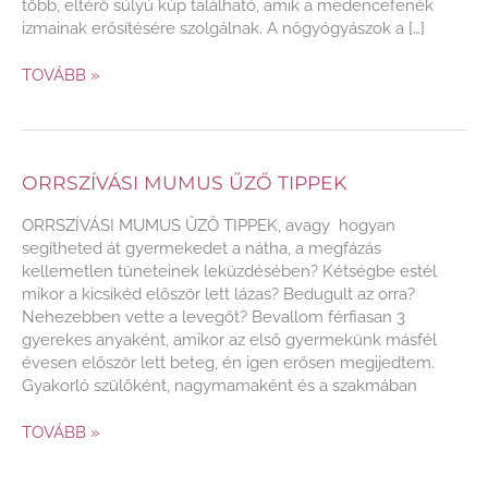
több, eltérő súlyú kúp található, amik a medencefenék
izmainak erősítésére szolgálnak. A nőgyógyászok a […]
TOVÁBB »
ORRSZÍVÁSI MUMUS ŰZŐ TIPPEK
ORRSZÍVÁSI
MUMUS
ORRSZÍVÁSI MUMUS ŰZŐ TIPPEK, avagy hogyan
ŰZŐ
segítheted át gyermekedet a nátha, a megfázás
TIPPEK
kellemetlen tüneteinek leküzdésében? Kétségbe estél
mikor a kicsikéd először lett lázas? Bedugult az orra?
Nehezebben vette a levegőt? Bevallom férfiasan 3
gyerekes anyaként, amikor az első gyermekünk másfél
évesen először lett beteg, én igen erősen megijedtem.
Gyakorló szülőként, nagymamaként és a szakmában
TOVÁBB »