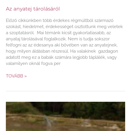
Az anyatej tárolásáról
Előző cikkünkben több érdekes régmúltból származó
szokást, hiedelmet, érdekességet osztottunk meg veletek
a szoptatásról. Mai témánk kicsit gyakorlatiasabb, az
anyataj tárolásával foglalkozik. Nem is tudja sokszor
felfogni az az édesanya aki bővében van az anyatejnek,
hogy milyen áldásban részesül. Ha valakinek gazdagon
adatott meg ez a babák számára legjobb táplálék, vagy
valamilyen oknál fogva per
TOVÁBB »
Öt
érdekesség
a
szoptatásról