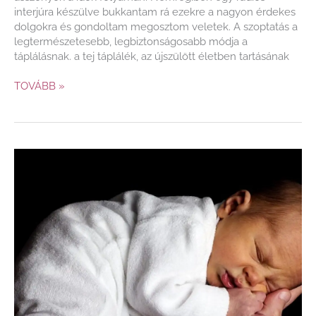
interjúra készülve bukkantam rá ezekre a nagyon érdekes
dolgokra és gondoltam megosztom veletek. A szoptatás a
legtermészetesebb, legbiztonságosabb módja a
táplálásnak. a tej táplálék, az újszülött életben tartásának
TOVÁBB »
Az
egészséges
mozgásfejlődés