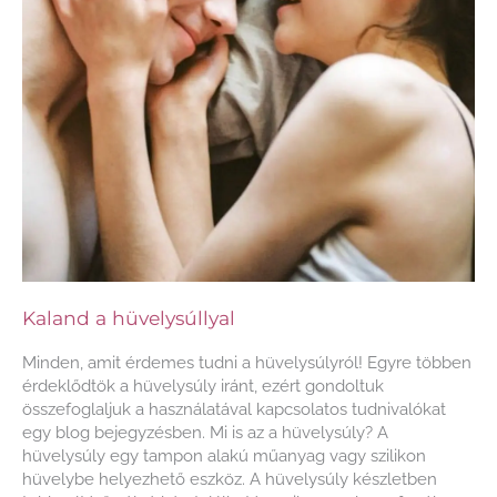
Kaland a hüvelysúllyal
Minden, amit érdemes tudni a hüvelysúlyról! Egyre többen
érdeklődtök a hüvelysúly iránt, ezért gondoltuk
összefoglaljuk a használatával kapcsolatos tudnivalókat
egy blog bejegyzésben. Mi is az a hüvelysúly? A
hüvelysúly egy tampon alakú műanyag vagy szilikon
hüvelybe helyezhető eszköz. A hüvelysúly készletben