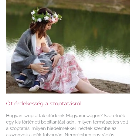
Öt érdekesség a szoptatásról
Hogyan szoptattak elődeink Magyarországon? Szeretnék
egy kis történeti bepillantást adni, milyen természetes volt
a szoptatás, milyen hiedelmekkel néztek szembe az
asszonyok a idők folyamán. Nemrégiben egy rádiós