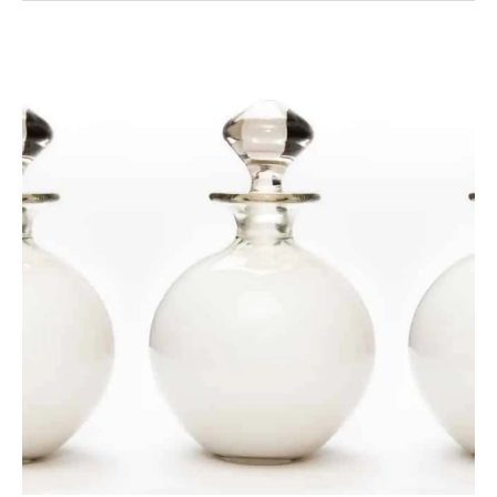
Az
anyatej
tárolásáról