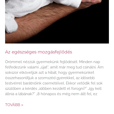
Az egészséges mozgásfejlődés
Örömmel nézzük gyermekünk fejlődését. Minden nap
felfedezünk valami „újat”, amit már meg tud csinálni. Ám
sokszor elkövetjük azt a hibát, hogy gyermekünket
összehasonlítjuk a szomszéd gyerekkel, az idősebb
testvérrel barátnőink csemetéivel. Ekkor vetődik fel sok
szülőben a kérdés „időben kezdett el forogni?” „így kell
állnia a lábának?” „8 hónapos és még nem állt fel, ez
TOVÁBB »