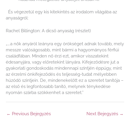
És végezetül egy kis kitekintés az irodalom világába az
anyaságról:
Rachel Billington: A dicső anyaság (részlet)
„….a nők anyáról leányra egy örökséget adnak tovább, mely
messze valóságosabb, mint bármi a hagyományos férfiúi
családfában. Minden nő érzi ezt, amikor visszatekint
édesanyjára, vagy előretekint lányára. Kifejeződésre jut a
gyakorlati gondoskodás mindennapi szintjén éppúgy, mint
az érzelmi önkifejeződés és teljesség-tudat mélyebben
húzódó szintjein. De, mindenekelőtt ez a szeretet tanítója ­–
az első és legfontosabb tanító, melynek ténykedése
nyomán szárba szökkenhet a szeretet.”
←
Previous Bejegyzés
Next Bejegyzés
→