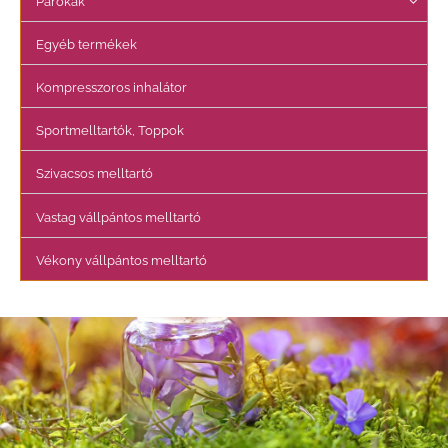
e
Parókák
z
Egyéb termékek
ő
r
Kompresszoros inhalátor
e
Sportmelltartók, Toppok
:
Szivacsos melltartó
Vastag vállpántos melltartó
Vékony vállpántos melltartó