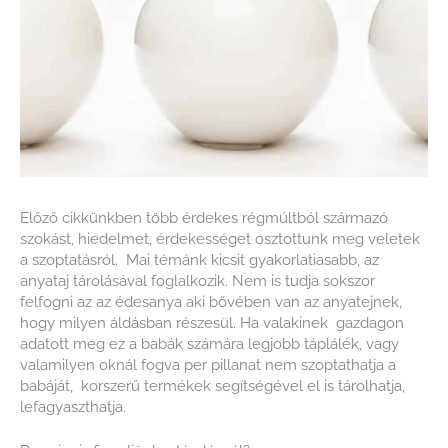
Előző cikkünkben több érdekes régmúltból származó
szokást, hiedelmet, érdekességet osztottunk meg veletek
a szoptatásról. Mai témánk kicsit gyakorlatiasabb, az
anyataj tárolásával foglalkozik. Nem is tudja sokszor
felfogni az az édesanya aki bővében van az anyatejnek,
hogy milyen áldásban részesül. Ha valakinek gazdagon
adatott meg ez a babák számára legjobb táplálék, vagy
valamilyen oknál fogva per pillanat nem szoptathatja a
babáját, korszerű termékek segítségével el is tárolhatja,
lefagyaszthatja.