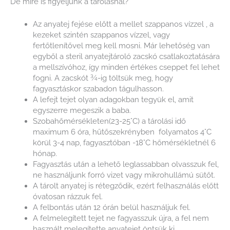
De mire is figyeljünk a tárolásnál?
Az anyatej fejése előtt a mellet szappanos vízzel , a
kezeket szintén szappanos vízzel, vagy
fertőtlenítővel meg kell mosni. Már lehetőség van
egyből a steril anyatejtároló zacskó csatlakoztatására
a mellszívóhoz, így minden értékes cseppet fel lehet
fogni. A zacskót ¾-ig töltsük meg, hogy
fagyasztáskor szabadon tágulhasson.
A lefejt tejet olyan adagokban tegyük el, amit
egyszerre megeszik a baba.
Szobahőmérsékleten(23-25°C) a tárolási idő
maximum 6 óra, hűtőszekrényben folyamatos 4°C
körül 3-4 nap, fagyasztóban -18°C hőmérsékletnél 6
hónap.
Fagyasztás után a lehető leglassabban olvasszuk fel,
ne használjunk forró vizet vagy mikrohullámú sütőt.
A tárolt anyatej is rétegződik, ezért felhasználás előtt
óvatosan rázzuk fel.
A felbontás után 12 órán belül használjuk fel.
A felmelegített tejet ne fagyasszuk újra, a fel nem
használt melegítette anyatejet öntsük ki.