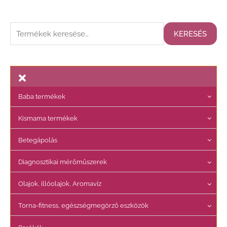
K
KERESÉS
e
r
e
s
Baba termékek
é
s
Kismama termékek
a
Betegápolás
k
ö
Diagnosztikai mérőműszerek
v
Olajok, illóolajok, Aromavíz
e
t
Torna-fitness, egészségmegörző eszközök
k