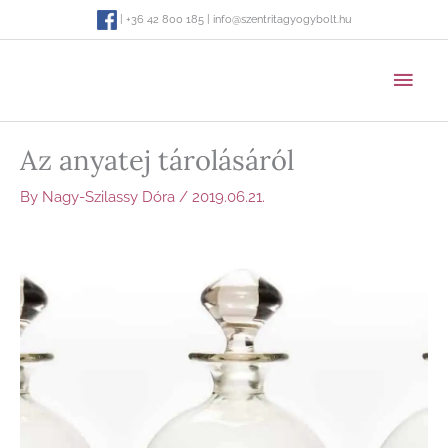
Skip
| +36 42 800 185 | info@szentritagyogybolt.hu
to
content
MAI
MEN
Az anyatej tárolásáról
By
Nagy-Szilassy Dóra
/
2019.06.21.