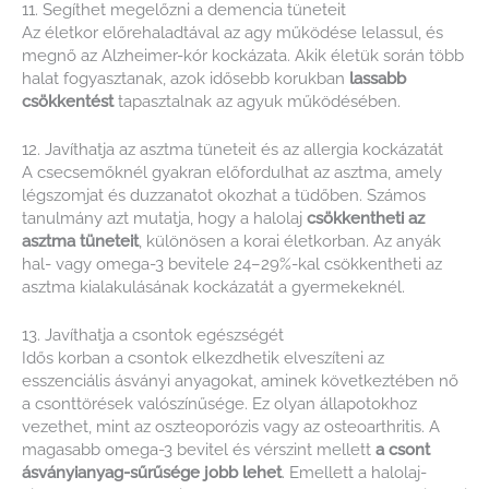
11. Segíthet megelőzni a demencia tüneteit
Az életkor előrehaladtával az agy működése lelassul, és
megnő az Alzheimer-kór kockázata. Akik életük során több
halat fogyasztanak, azok idősebb korukban
lassabb
csökkentést
tapasztalnak az agyuk működésében.
12. Javíthatja az asztma tüneteit és az allergia kockázatát
A csecsemőknél gyakran előfordulhat az asztma, amely
légszomjat és duzzanatot okozhat a tüdőben. Számos
tanulmány azt mutatja, hogy a halolaj
csökkentheti az
asztma tüneteit
, különösen a korai életkorban. Az anyák
hal- vagy omega-3 bevitele 24–29%-kal csökkentheti az
asztma kialakulásának kockázatát a gyermekeknél.
13. Javíthatja a csontok egészségét
Idős korban a csontok elkezdhetik elveszíteni az
esszenciális ásványi anyagokat, aminek következtében nő
a csonttörések valószínűsége. Ez olyan állapotokhoz
vezethet, mint az oszteoporózis vagy az osteoarthritis. A
magasabb omega-3 bevitel és vérszint mellett
a csont
ásványianyag-sűrűsége jobb lehet
. Emellett a halolaj-