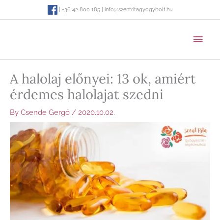
Skip
| +36 42 800 185 | info@szentritagyogybolt.hu
to
content
MAI
MEN
A halolaj előnyei: 13 ok, amiért
érdemes halolajat szedni
By
Csende Gergő
/
2020.10.02.