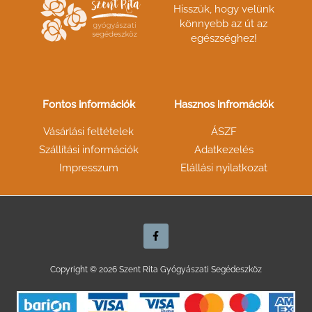
Hisszük, hogy velünk
könnyebb az út az
egészséghez!
Fontos információk
Hasznos infromációk
Vásárlási feltételek
ÁSZF
Szállítási információk
Adatkezelés
Impresszum
Elállási nyilatkozat
F
a
c
e
b
o
Copyright © 2026 Szent Rita Gyógyászati Segédeszköz
o
k
-
f