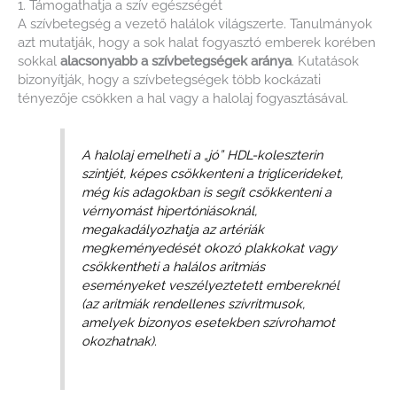
1. Támogathatja a szív egészségét
A szívbetegség a vezető halálok világszerte. Tanulmányok
azt mutatják, hogy a sok halat fogyasztó emberek korében
sokkal
alacsonyabb a szívbetegségek aránya
. Kutatások
bizonyítják, hogy a szívbetegségek több kockázati
tényezője csökken a hal vagy a halolaj fogyasztásával.
A halolaj emelheti a „jó” HDL-koleszterin
szintjét, képes csökkenteni a triglicerideket,
még kis adagokban is segít csökkenteni a
vérnyomást hipertóniásoknál,
megakadályozhatja az artériák
megkeményedését okozó plakkokat vagy
csökkentheti a halálos aritmiás
eseményeket veszélyeztetett embereknél
(az aritmiák rendellenes szívritmusok,
amelyek bizonyos esetekben szívrohamot
okozhatnak).