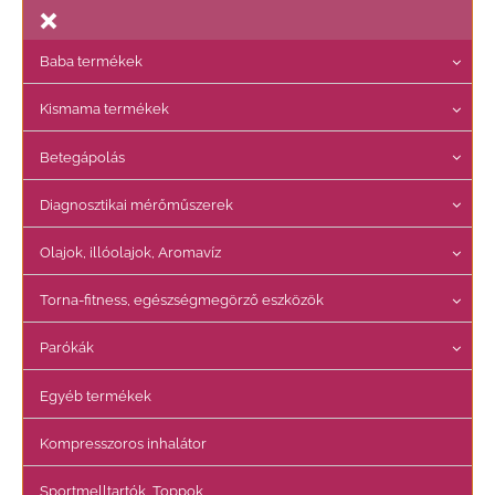
e
s
Baba termékek
é
s
Kismama termékek
a
Betegápolás
k
ö
Diagnosztikai mérőműszerek
v
Olajok, illóolajok, Aromavíz
e
t
Torna-fitness, egészségmegörző eszközök
k
e
Parókák
z
Egyéb termékek
ő
r
Kompresszoros inhalátor
e
Sportmelltartók, Toppok