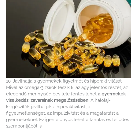
10. Javíthatja a gyermekek figyelmét és hiperaktivitását
Mivel az omega-3 zsírok teszik ki az agy jelentős részét, az
elegendő mennyiség bevitele fontos lehet
a gyermekek
viselkedési zavarainak megelőzésében
. A halolaj-
kiegészítők javíthatják a hiperaktivitást, a
figyelmetlenséget, az impulzivitást és a magatartást a
gyermekeknél. Ez igen előnyös lehet a tanulás és fejlődés
szempontjából is.