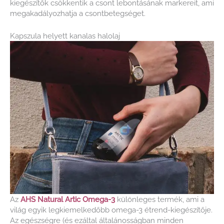
kiegészítők csökkentik a csont lebontásának markereit, ami
megakadályozhatja a csontbetegséget.
Kapszula helyett kanalas halolaj
Az
AHS Natural Artic Omega-3
különleges termék, ami a
világ egyik legkiemelkedőbb omega-3 étrend-kiegészítője.
Az egészségre (és ezáltal általánosságban minden