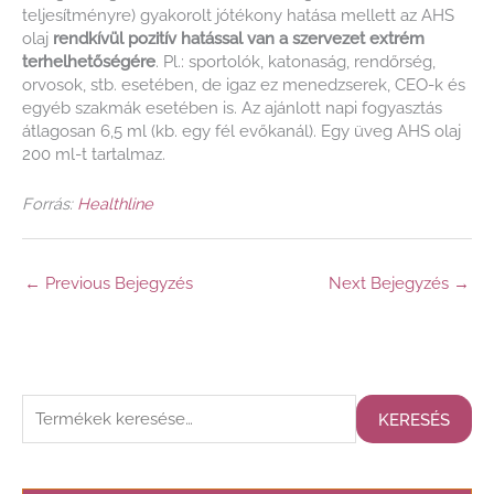
teljesítményre) gyakorolt jótékony hatása mellett az AHS
olaj
rendkívül pozitív hatással van a szervezet extrém
terhelhetőségére
. Pl.: sportolók, katonaság, rendőrség,
orvosok, stb. esetében, de igaz ez menedzserek, CEO-k és
egyéb szakmák esetében is. Az ajánlott napi fogyasztás
átlagosan 6,5 ml (kb. egy fél evőkanál). Egy üveg AHS olaj
200 ml-t tartalmaz.
Forrás:
Healthline
←
Previous Bejegyzés
Next Bejegyzés
→
K
KERESÉS
e
r