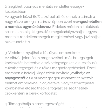
2. Segíthet bizonyos mentális rendellenességek
kezelésében
Az agyunk közel 60%-a zsírból áll, és ennek a zsírnak a
nagy része omega-3 zsírsav, éppen ezért
elengedhetetlen
a normális agyműködéshez
. Érdekes módon a kutatások
szerint a halolaj-kiegészítők megakadályozhatják egyes
mentális rendellenességek megjelenését vagy javíthatják
azok tüneteit is.
3. Védelmet nyújthat a túlsúlyos embereknek
Az elhízás jelentősen megnövelheti más betegségek
kockázatát, beleértve a szívbetegségeket, a 2-es típusú
cukorbetegséget és a rákos megbetegedéseket. Ezzel
szemben a halolaj-kiegészítők bevitele
javíthatja az
anyagcserét
és a szívbetegségek kockázati tényezőit
elhízott embereknél. Sőt, diétával vagy testmozgással
kombinálva elősegíthetik a fogyást és segíthetnek
csökkenteni a derék körfogatát.
4. Támogathatja a szem egészségét