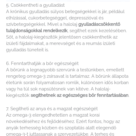
5. Csökkentheti a gyulladást
A krónikus gyulladás súlyos betegségekkel is jár, például
elhízással, cukorbetegséggel, depresszióval és
szívbetegségekkel. Mivel a halolaj
gyulladáscsökkentő
tulajdonságokkal rendelkezik
, segíthet ezek kezelésében.
Sőt, a halolaj-kiegészítők jelentősen csökkenthetik az
ízületi fájdalmakat, a merevséget és a reumás ízületi
gyulladás tüneteit is.
6. Fenntarthatják a bőr egészségét
A bőrünk a legnagyobb szervünk a testünkben, emellett
rengeteg omega-3 zsírsavat is tartalmaz. A bőrünk állapota
életünk során folyamatosan romlik, különösen idős korban
vagy ha túl sok napsütésnek van kitéve. A halolaj-
kiegészítők
segíthetnek az egészséges bőr fenntartásában
.
7. Segítheti az anya és a magzat egészségét
Az omega-3 elengedhetetlen a magzat korai
növekedéséhez és fejlődéséhez. Ezért fontos, hogy az
anyák terhesség közben és szoptatás alatt elegendő
omega-3-t juttassanak a szervezetükbe. A terhes és