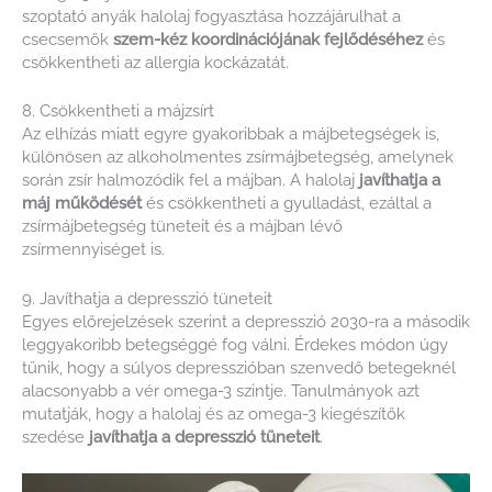
szoptató anyák halolaj fogyasztása hozzájárulhat a
csecsemők
szem-
kéz
koordinációjának fejlődéséhez
és
csökkentheti az allergia kockázatát.
8. Csökkentheti a májzsírt
Az elhízás miatt egyre gyakoribbak a májbetegségek is,
különösen az alkoholmentes zsírmájbetegség, amelynek
során zsír halmozódik fel a májban. A halolaj
javíthatja a
máj működését
és csökkentheti a gyulladást, ezáltal a
zsírmájbetegség tüneteit és a májban lévő
zsírmennyiséget is.
9. Javíthatja a depresszió tüneteit
Egyes előrejelzések szerint a depresszió 2030-ra a második
leggyakoribb betegséggé fog válni. Érdekes módon úgy
tűnik, hogy a súlyos depresszióban szenvedő betegeknél
alacsonyabb a vér omega-3 szintje. Tanulmányok azt
mutatják, hogy a halolaj és az omega-3 kiegészítők
szedése
javíthatja a depresszió tüneteit
.