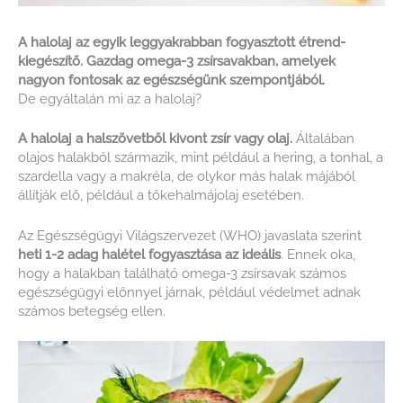
A halolaj az egyik leggyakrabban fogyasztott étrend-
kiegészítő. Gazdag omega-3 zsírsavakban, amelyek
nagyon fontosak az egészségünk szempontjából.
De egyáltalán mi az a halolaj?
A halolaj a halszövetből kivont zsír vagy olaj.
Általában
olajos halakból származik, mint például a hering, a tonhal, a
szardella vagy a makréla, de olykor más halak májából
állítják elő, például a tőkehalmájolaj esetében.
Az Egészségügyi Világszervezet (WHO) javaslata szerint
heti 1-2 adag halétel fogyasztása az ideális
. Ennek oka,
hogy a halakban található omega-3 zsírsavak számos
egészségügyi előnnyel járnak, például védelmet adnak
számos betegség ellen.