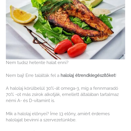
Nem tudsz hetente halat enni?
Nem baj! Erre találták fel a
halolaj étrendkiegészítőket
!
A halolaj körülbelül 30%-át omega-3, míg a fennmaradó
70% -ot más zsírok alkotják, emellett általában tartalmaz
némi A- és D-vitamint is.
Mik a halolaj előnyei? Íme 13 előny, amiért érdemes
halolajat bevinni a szervezetünkbe.